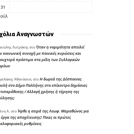
31
Ιούλ
χόλια Αναγνωστών
Όταν η νομιμότητα απειλεί
νώλης Λυτράκης
στο
ν κοινωνική συνοχή με ποινικές κυρώσεις και
ουχτερά πρόστιμα στα μέλη των Συλλογικών
ορέων
Η δωρεά της Δέσποινας
γελάκης Αθανάσιος
στο
υλή στο Δήμο Παλλήνης στο επίκεντρο δημόσιας
τιπαράθεσης / Αλλαγή χρήσης ή τήρηση της
ούλησης;
Ήρθε η σειρά της Λεωφ. Μαραθώνος για
ένη Α.
στο
 έργα της αποχέτευσης! Ποιες οι πρώτες
κλοφοριακές ρυθμίσεις