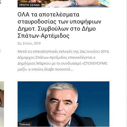
ΠΡΩΤΗ ΣΕΛΙΔΑ
ΟΛΑ τα αποτελέσματα
σταυροδοσίας των υποψήφιων
Δημοτ. Συμβούλων στο Δήμο
Σπάτων-Αρτέμιδος
Σα, 8 Ιούν, 2019
ς
Μετά τις επαναληπτικές εκλογές της 2ας Ιουνίου 2019,
Δήμαρχος Σπάτων-Αρτέμιδος επανεκλέγεται ο
Δημήτριος Μάρκου με το συνδυασμό «ΣΤΟΧΕΥΟΥΜΕ
μαζί», ο οποίος έλαβε ποσοστό...
Τοπικες