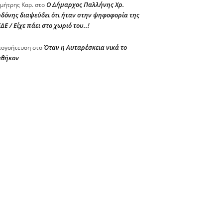
Ο Δήμαρχος Παλλήνης Χρ.
μήτρης Καρ.
στο
δόνης διαψεύδει ότι ήταν στην ψηφοφορία της
ΔΕ / Είχε πάει στο χωριό του..!
Όταν η Αυταρέσκεια νικά το
ογοήτευση
στο
αθήκον