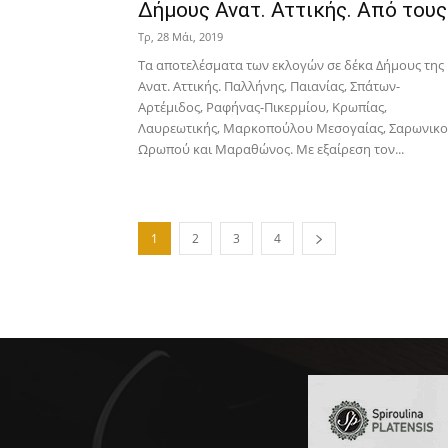
Δήμους Ανατ. Αττικής. Από τους.
Τρ, 28 Μάι, 2019
Τα αποτελέσματα των εκλογών σε δέκα Δήμους της
Ανατ. Αττικής. Παλλήνης, Παιανίας, Σπάτων-
Αρτέμιδος, Ραφήνας-Πικερμίου, Κρωπίας,
Λαυρεωτικής, Μαρκοπούλου Μεσογαίας, Σαρωνικο
Ωρωπού και Μαραθώνος. Με εξαίρεση τον...
1
2
3
4