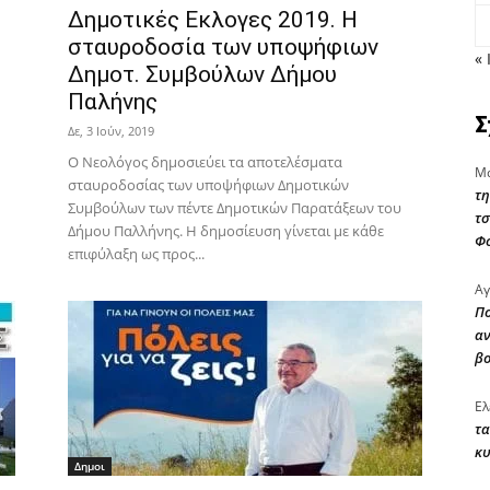
Δημοτικές Εκλογες 2019. Η
σταυροδοσία των υποψήφιων
« 
Δημοτ. Συμβούλων Δήμου
Παλήνης
Σ
Δε, 3 Ιούν, 2019
Ο Νεολόγος δημοσιεύει τα αποτελέσματα
Μα
σταυροδοσίας των υποψήφιων Δημοτικών
τη
Συμβούλων των πέντε Δημοτικών Παρατάξεων του
τσ
Δήμου Παλλήνης. Η δημοσίευση γίνεται με κάθε
Φ
επιφύλαξη ως προς...
Αγ
Πο
αν
β
Ελ
τα
κυ
Δημοι