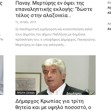
ς
Παναγ. Μερτύρης εν όψει της
Δη
Αη
επαναληπτικής εκλογής: “δώστε
ΚΕ
τέλος στην αλαζονεία...
Τε, 29 Μάι, 2019
Απ
Κ
Σε πανδημοτική εγρήγορση και κινητοποίηση καλεί
ς
τους Δημότες του Δήμου Παλλήνης με δημόσια
7%
πρόσκληση του, ο υποψήφιος Δήμαρχος, Παναγιώτης
Μερτύρης εν όψει της εκλογικής...
ΠΡΩΤΗ ΣΕΛΙΔΑ
Δήμαρχος Κρωπίας για τρίτη
θητεία και με υψηλό ποσοστό, ο