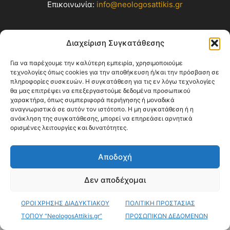
Επικοινωνία:
info@neologosattikis.gr
ΑΚΟΛΟΥΘΗΣΕ ΜΑΣ
Διαχείριση Συγκατάθεσης
Για να παρέχουμε την καλύτερη εμπειρία, χρησιμοποιούμε
τεχνολογίες όπως cookies για την αποθήκευση ή/και την πρόσβαση σε
πληροφορίες συσκευών. Η συγκατάθεση για τις εν λόγω τεχνολογίες
θα μας επιτρέψει να επεξεργαστούμε δεδομένα προσωπικού
χαρακτήρα, όπως συμπεριφορά περιήγησης ή μοναδικά
αναγνωριστικά σε αυτόν τον ιστότοπο. Η μη συγκατάθεση ή η
ανάκληση της συγκατάθεσης, μπορεί να επηρεάσει αρνητικά
ορισμένες λειτουργίες και δυνατότητες.
Blog
Videos
Όροι Χρήσης
Επικοινωνία
Αποδοχή
© Copyright 2026 ΝΕΟΛΟΓΟΣ ΑΤΤΙΚΗΣ • All Rights Reserved •
Web Development by KARINA HOLDINGS Web Dpt
Δεν αποδέχομαι
ΟΡΟΙ ΧΡΗΣΗΣ ΔΙΑΔΥΚΤΙΑΚΟΥ
ΠΟΛΙΤΙΚΗ ΠΡΟΣΤΑΣΙΑΣ
ΤΟΠΟΥ “NeologosAttikis.gr”
ΠΡΟΣΩΠΙΚΩΝ ΔΕΔΟΜΕΝΩΝ