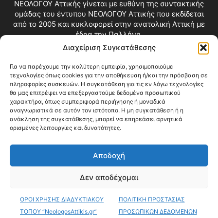
ΝΕΟΛΟΓΟΥ Αττικής γίνεται με ευθύνη της συντακτικής
ομάδας του έντυπου ΝΕΟΛΟΓΟΥ Αττικής που εκδίδεται
από το 2005 και κυκλοφορεί στην ανατολική Αττική με
έδρα την Παλλήνη.
Διαχείριση Συγκατάθεσης
Επικοινωνία:
info@neologosattikis.gr
Για να παρέχουμε την καλύτερη εμπειρία, χρησιμοποιούμε
τεχνολογίες όπως cookies για την αποθήκευση ή/και την πρόσβαση σε
ΑΚΟΛΟΥΘΗΣΕ ΜΑΣ
πληροφορίες συσκευών. Η συγκατάθεση για τις εν λόγω τεχνολογίες
θα μας επιτρέψει να επεξεργαστούμε δεδομένα προσωπικού
χαρακτήρα, όπως συμπεριφορά περιήγησης ή μοναδικά
αναγνωριστικά σε αυτόν τον ιστότοπο. Η μη συγκατάθεση ή η
ανάκληση της συγκατάθεσης, μπορεί να επηρεάσει αρνητικά
ορισμένες λειτουργίες και δυνατότητες.
Αποδοχή
Blog
Videos
Δεν αποδέχομαι
Όροι Χρήσης
Επικοινωνία
ΟΡΟΙ ΧΡΗΣΗΣ ΔΙΑΔΥΚΤΙΑΚΟΥ
ΠΟΛΙΤΙΚΗ ΠΡΟΣΤΑΣΙΑΣ
© Copyright 2026 ΝΕΟΛΟΓΟΣ ΑΤΤΙΚΗΣ • All Rights Reserved •
Web Development by KARINA HOLDINGS Web Dpt
ΤΟΠΟΥ “NeologosAttikis.gr”
ΠΡΟΣΩΠΙΚΩΝ ΔΕΔΟΜΕΝΩΝ