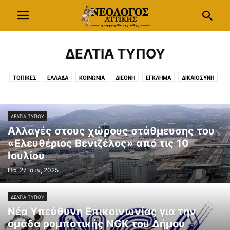
ΔΕΛΤΙΑ ΤΥΠΟΥ
ΤΟΠΙΚΕΣ
ΕΛΛΑΔΑ
ΚΟΙΝΩΝΙΑ
ΔΙΕΘΝΗ
ΕΓΚΛΗΜΑ
ΔΙΚΑΙΟΣΥΝΗ
ΠΟΛΙΤΙΚΗ
ΚΟΜΜΑΤΑ
ΟΙΚΟΝΟΜΙΑ
ΕΠΙΧΕΙΡΗΣΕΙΣ
ΕΡΓΑΣΙΑ
ΑΣΦΑΛΙΣΗ
ΜΕΣΑ ΕΠΙΚΟΙΝΩΝΙΑΣ
ΔΕΛΤΙΑ ΤΥΠΟΥ
ΒΗΜΑ ΔΙΑΛΟΓΟΥ
ΔΕΛΤΙΑ ΤΥΠΟΥ
Αλλαγές στους χώρους στάθμευσης του
«Ελευθέριος Βενιζέλος» από τις 10
Ιουλίου
Πα, 27 Ιούν, 2025
ΔΕΛΤΙΑ ΤΥΠΟΥ
Nέα Υπεύθυνη Επικοινωνίας για την
ομάδα ρομποτικής NGK του Δήμου