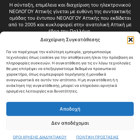
Η σύνταξη, επιμέλεια και διαχείριση του ηλεκτρονικού
ΝΕΟΛΟΓΟΥ Αττικής γίνεται με ευθύνη της συντακτικής
ομάδας του έντυπου ΝΕΟΛΟΓΟΥ Αττικής που εκδίδεται
από το 2005 και κυκλοφορεί στην ανατολική Αττική με
έδρα την Παλλήνη.
Διαχείριση Συγκατάθεσης
Επικοινωνία:
info@neologosattikis.gr
Για να παρέχουμε την καλύτερη εμπειρία, χρησιμοποιούμε
τεχνολογίες όπως cookies για την αποθήκευση ή/και την πρόσβαση σε
ΑΚΟΛΟΥΘΗΣΕ ΜΑΣ
πληροφορίες συσκευών. Η συγκατάθεση για τις εν λόγω τεχνολογίες
θα μας επιτρέψει να επεξεργαστούμε δεδομένα προσωπικού
χαρακτήρα, όπως συμπεριφορά περιήγησης ή μοναδικά
αναγνωριστικά σε αυτόν τον ιστότοπο. Η μη συγκατάθεση ή η
ανάκληση της συγκατάθεσης, μπορεί να επηρεάσει αρνητικά
ορισμένες λειτουργίες και δυνατότητες.
Αποδοχή
Δεν αποδέχομαι
Blog
Videos
Όροι Χρήσης
Επικοινωνία
ΟΡΟΙ ΧΡΗΣΗΣ ΔΙΑΔΥΚΤΙΑΚΟΥ
ΠΟΛΙΤΙΚΗ ΠΡΟΣΤΑΣΙΑΣ
© Copyright 2026 ΝΕΟΛΟΓΟΣ ΑΤΤΙΚΗΣ • All Rights Reserved •