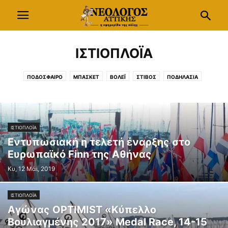
ΙΣΤΙΟΠΛΟΪΑ
ΠΟΔΟΣΦΑΙΡΟ
ΜΠΑΣΚΕΤ
ΒΟΛΕΪ
ΣΤΙΒΟΣ
ΠΟΔΗΛΑΣΙΑ
ΙΠΠΑΣΙΑ
ΙΣΤΙΟΠΛΟΪΑ
ΥΓΡΟΣ ΣΤΙΒΟΣ
ΤΟΞΟΒΟΛΙΑ
ΟΡΕΙΒΑΣΙΑ
ΧΕΙΜΕΡΙΝΑ ΣΠΟΡ
ΙΣΤΙΟΠΛΟΪΑ
Εντυπωσιακή η τελετή έναρξης στο
Ευρωπαϊκό Finn της Αθήνας
Κυ, 12 Μάι, 2019
ΙΣΤΙΟΠΛΟΪΑ
Αγώνας OPTIMIST «Κύπελλο
Βουλιαγμένης 2017» Medal Race, 14-15