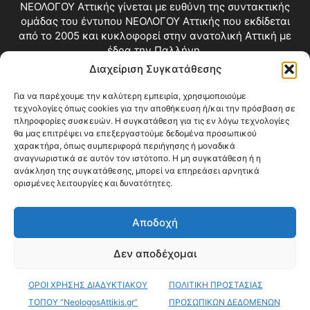
ΝΕΟΛΟΓΟΥ Αττικής γίνεται με ευθύνη της συντακτικής
ομάδας του έντυπου ΝΕΟΛΟΓΟΥ Αττικής που εκδίδεται
από το 2005 και κυκλοφορεί στην ανατολική Αττική με
έδρα την Παλλήνη.
Διαχείριση Συγκατάθεσης
Επικοινωνία:
info@neologosattikis.gr
Για να παρέχουμε την καλύτερη εμπειρία, χρησιμοποιούμε
τεχνολογίες όπως cookies για την αποθήκευση ή/και την πρόσβαση σε
ΑΚΟΛΟΥΘΗΣΕ ΜΑΣ
πληροφορίες συσκευών. Η συγκατάθεση για τις εν λόγω τεχνολογίες
θα μας επιτρέψει να επεξεργαστούμε δεδομένα προσωπικού
χαρακτήρα, όπως συμπεριφορά περιήγησης ή μοναδικά
αναγνωριστικά σε αυτόν τον ιστότοπο. Η μη συγκατάθεση ή η
ανάκληση της συγκατάθεσης, μπορεί να επηρεάσει αρνητικά
ορισμένες λειτουργίες και δυνατότητες.
Αποδοχή
Δεν αποδέχομαι
Blog
Videos
Όροι Χρήσης
Επικοινωνία
ΟΡΟΙ ΧΡΗΣΗΣ ΔΙΑΔΥΚΤΙΑΚΟΥ
ΠΟΛΙΤΙΚΗ ΠΡΟΣΤΑΣΙΑΣ
© Copyright 2026 ΝΕΟΛΟΓΟΣ ΑΤΤΙΚΗΣ • All Rights Reserved •
Web Development by KARINA HOLDINGS Web Dpt
ΤΟΠΟΥ “NeologosAttikis.gr”
ΠΡΟΣΩΠΙΚΩΝ ΔΕΔΟΜΕΝΩΝ