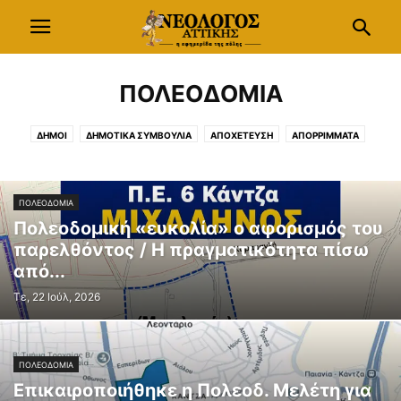
ΠΟΛΕΟΔΟΜΙΑ
ΔΗΜΟΙ
ΔΗΜΟΤΙΚΑ ΣΥΜΒΟΥΛΙΑ
ΑΠΟΧΕΤΕΥΣΗ
ΑΠΟΡΡΙΜΜΑΤΑ
ΑΝΑΚΥΚΛΩΣΗ
ΠΟΛΕΟΔΟΜΙΑ
ΣΧΕΔΙΟ ΠΟΛΗΣ
ΠΕΡΙΦΕΡΕΙΑ
ΚΕΔΕ
ΠΕΔΑ
ΠΟΕ-ΟΤΑ
ΝΟΜΟΛΟΓΙΑ
ΔΗΜΟΤΙΚΕΣ ΕΚΛΟΓΕΣ
ΠΟΛΕΟΔΟΜΙΑ
ΥΠΟΥΡΓΕΙΟ ΕΣΩΤΕΡΙΚΩΝ
ΠΑΡΑ-ΔΗΜΟΤΙΚΑ
Πολεοδομική «ευκολία» ο αφορισμός του
παρελθόντος / Η πραγματικότητα πίσω
από...
Τε, 22 Ιούλ, 2026
ΠΟΛΕΟΔΟΜΙΑ
Επικαιροποιήθηκε η Πολεοδ. Μελέτη για