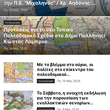
την Π.Ε. “Μιχαληνός” / Χρ. Αηδόνης:...
Τε, 22 Ιούλ, 2026
ΠΟΛΕΟΔΟΜΙΑ
Προτάσεις για το νέο Τοπικό
Πολεοδομικό Σχέδιο στο Δήμο Παλλήνης/
Κώστας Λάμπρου
Πα, 16 Μάι, 2025
Με το βλέμμα στο αύριο, οι
πολίτες στο επίκεντρο του
πολεοδομικού...
Πε, 15 Μάι, 2025
ΠΟΛΕΟΔΟΜΙΑ
Το Σάββατο, η ανοιχτή εκδήλωση
για την παρουσίαση των
εναλλακτικών σεναρίων...
Πα, 9 Μάι, 2025
ΠΟΛΕΟΔΟΜΙΑ