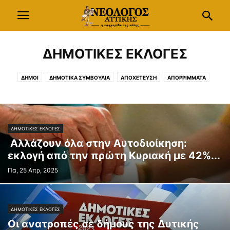
ΔΗΜΟΤΙΚΕΣ ΕΚΛΟΓΕΣ
ΔΗΜΟΙ
ΔΗΜΟΤΙΚΑ ΣΥΜΒΟΥΛΙΑ
ΑΠΟΧΕΤΕΥΣΗ
ΑΠΟΡΡΙΜΜΑΤΑ
ΑΝΑΚΥΚΛΩΣΗ
ΠΟΛΕΟΔΟΜΙΑ
ΣΧΕΔΙΟ ΠΟΛΗΣ
ΠΕΡΙΦΕΡΕΙΑ
ΚΕΔΕ
ΠΕΔΑ
ΠΟΕ-ΟΤΑ
ΝΟΜΟΛΟΓΙΑ
ΔΗΜΟΤΙΚΕΣ ΕΚΛΟΓΕΣ
ΥΠΟΥΡΓΕΙΟ ΕΣΩΤΕΡΙΚΩΝ
ΠΑΡΑ-ΔΗΜΟΤΙΚΑ
ΔΗΜΟΤΙΚΕΣ ΕΚΛΟΓΕΣ
Αλλάζουν όλα στην Αυτοδιοίκηση:
εκλογή από την πρώτη Κυριακή με 42%...
Πα, 25 Απρ, 2025
ΔΗΜΟΤΙΚΕΣ ΕΚΛΟΓΕΣ
Οι ανατροπές σε δήμους της Δυτικής