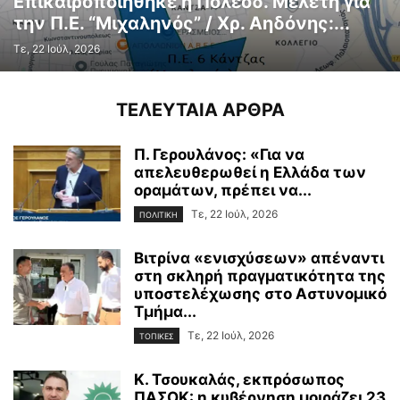
Επικαιροποιήθηκε η Πολεοδ. Μελέτη για
την Π.Ε. “Μιχαληνός” / Χρ. Αηδόνης:...
Τε, 22 Ιούλ, 2026
ΤΕΛΕΥΤΑΙΑ ΑΡΘΡΑ
Π. Γερουλάνος: «Για να
απελευθερωθεί η Ελλάδα των
οραμάτων, πρέπει να...
Τε, 22 Ιούλ, 2026
ΠΟΛΙΤΙΚΗ
Βιτρίνα «ενισχύσεων» απέναντι
στη σκληρή πραγματικότητα της
υποστελέχωσης στο Αστυνομικό
Τμήμα...
Τε, 22 Ιούλ, 2026
ΤΟΠΙΚΕΣ
Κ. Τσουκαλάς, εκπρόσωπος
ΠΑΣΟΚ: η κυβέρνηση μοιράζει 23