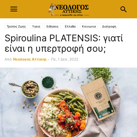
Τροπος Ζωης
Υγεια
Ειδησεις
Ελλαδα
Κοινωνια
Διατροφη
Spiroulina PLATENSIS: γιατί
είναι η υπερτροφή σου;
Από
Νεολογος Αττικης
-
Πε, 1 Δεκ, 2022