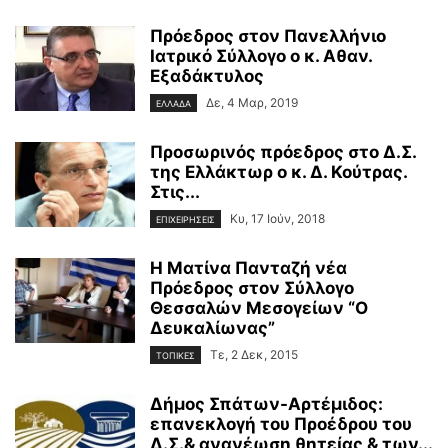
Πρόεδρος στον Πανελλήνιο
Ιατρικό Σύλλογο ο κ. Αθαν.
Εξαδάκτυλος
Δε, 4 Μαρ, 2019
ΕΛΛΑΔΑ
Προσωρινός πρόεδρος στο Δ.Σ.
της Ελλάκτωρ ο κ. Δ. Κούτρας.
Στις...
Κυ, 17 Ιούν, 2018
ΕΠΙΧΕΙΡΗΣΕΙΣ
Η Ματίνα Πανταζή νέα
Πρόεδρος στον Σύλλογο
Θεσσαλών Μεσογείων “Ο
Δευκαλίωνας”
Τε, 2 Δεκ, 2015
ΤΟΠΙΚΕΣ
Δήμος Σπάτων-Αρτέμιδος:
επανεκλογή του Προέδρου του
Δ.Σ.& ανανέωση θητείας & των...