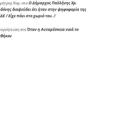
Ο Δήμαρχος Παλλήνης Χρ.
μήτρης Καρ.
στο
δόνης διαψεύδει ότι ήταν στην ψηφοφορία της
ΔΕ / Είχε πάει στο χωριό του..!
Όταν η Αυταρέσκεια νικά το
ογοήτευση
στο
αθήκον