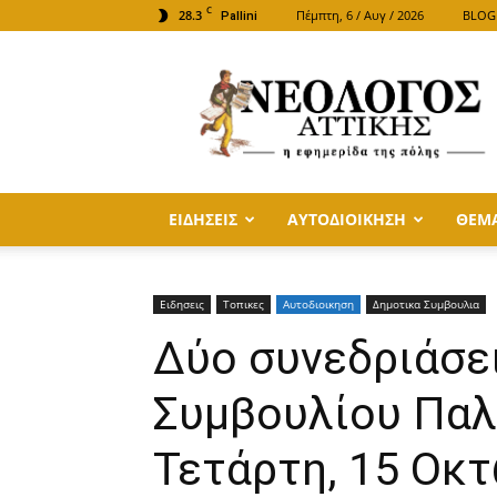
C
28.3
Πέμπτη, 6 / Αυγ / 2026
BLOG
Pallini
ΝΕΟΛΟΓΟΣ
ΑΤΤΙΚΗΣ
ΕΙΔΗΣΕΙΣ
ΑΥΤΟΔΙΟΙΚΗΣΗ
ΘΕΜ
Ειδησεις
Τοπικες
Αυτοδιοικηση
Δημοτικα Συμβουλια
Δύο συνεδριάσε
Συμβουλίου Παλ
Τετάρτη, 15 Οκ