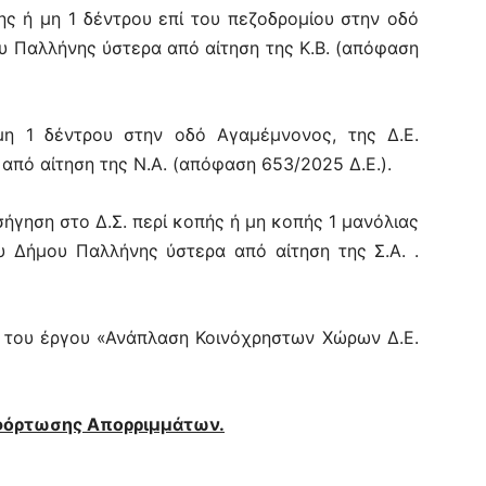
ς ή μη 1 δέντρου επί του πεζοδρομίου στην οδό
υ Παλλήνης ύστερα από αίτηση της Κ.Β. (απόφαση
η 1 δέντρου στην οδό Αγαμέμνονος, της Δ.Ε.
από αίτηση της Ν.Α. (απόφαση 653/2025 Δ.Ε.).
σήγηση στο Δ.Σ. περί κοπής ή μη κοπής 1 μανόλιας
υ Δήμου Παλλήνης ύστερα από αίτηση της Σ.Α. .
ς του έργου «Ανάπλαση Κοινόχρηστων Χώρων Δ.Ε.
φόρτωσης Απορριμμάτων.