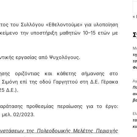
« 
ατος του Συλλόγου «Εθελοντούμε» για υλοποίηση
κείμενο την υποστήριξη μαθητών 10–15 ετών με
Σ
Μα
τη
ντικής εργασίας από Ψυχολόγους.
τσ
Φ
σης οριζόντιας και κάθετης σήμανσης στο
Αγ
Σιμόνη επί της οδού Γαργηττού στη Δ.Ε. Γέρακα
Πο
 Δ.Ε.).
αν
β
ράτασης προθεσμίας περαίωσης για το έργο:
Ελ
. μελ. 02/2023.
τα
κυ
νστάσεων της Πολεοδομικής Μελέτης Περιοχής