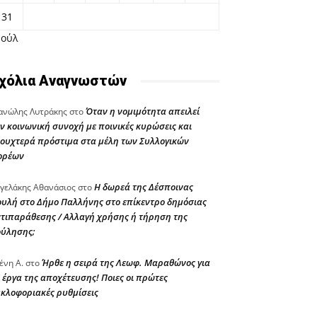
31
Ιούλ
χόλια Αναγνωστών
Όταν η νομιμότητα απειλεί
νώλης Λυτράκης
στο
ν κοινωνική συνοχή με ποινικές κυρώσεις και
ουχτερά πρόστιμα στα μέλη των Συλλογικών
ορέων
Η δωρεά της Δέσποινας
γελάκης Αθανάσιος
στο
υλή στο Δήμο Παλλήνης στο επίκεντρο δημόσιας
τιπαράθεσης / Αλλαγή χρήσης ή τήρηση της
ούλησης;
Ήρθε η σειρά της Λεωφ. Μαραθώνος για
ένη Α.
στο
 έργα της αποχέτευσης! Ποιες οι πρώτες
κλοφοριακές ρυθμίσεις