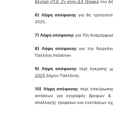
Κέντρο «Π.Ε. 2» στην Δ.Ε Γέρακα
του Δή
6) Λήψη απόφασης
για 8η τροποποί
2025.
7) Λήψη απόφασης
για 15η Αναμόρφωσ
8) Λήψη απόφασης
για την διοργάν
Παλλήνη Initiative».
9) Λήψη απόφασης
περί έγκρισης
υ
2025
Δήμου Παλλήνης.
10) Λήψη απόφασης
περί επικύρωσης
αιτήσεων για εγγραφές βρεφών & 
απαλλαγής τροφείων και ενστάσεων σχ