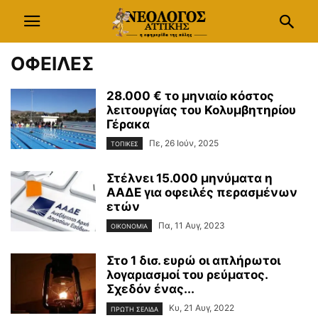
ΟΦΕΙΛΕΣ
28.000 € το μηνιαίο κόστος
λειτουργίας του Κολυμβητηρίου
Γέρακα
Πε, 26 Ιούν, 2025
ΤΟΠΙΚΕΣ
Στέλνει 15.000 μηνύματα η
ΑΑΔΕ για οφειλές περασμένων
ετών
Πα, 11 Αυγ, 2023
ΟΙΚΟΝΟΜΙΑ
Στο 1 δισ. ευρώ οι απλήρωτοι
λογαριασμοί του ρεύματος.
Σχεδόν ένας...
Κυ, 21 Αυγ, 2022
ΠΡΩΤΗ ΣΕΛΙΔΑ