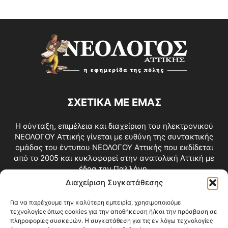
ΣΧΕΤΙΚΑ ΜΕ ΕΜΑΣ
Η σύνταξη, επιμέλεια και διαχείριση του ηλεκτρονικού
ΝΕΟΛΟΓΟΥ Αττικής γίνεται με ευθύνη της συντακτικής
ομάδας του έντυπου ΝΕΟΛΟΓΟΥ Αττικής που εκδίδεται
από το 2005 και κυκλοφορεί στην ανατολική Αττική με
έδρα την Παλλήνη.
Διαχείριση Συγκατάθεσης
Επικοινωνία:
info@neologosattikis.gr
Για να παρέχουμε την καλύτερη εμπειρία, χρησιμοποιούμε
τεχνολογίες όπως cookies για την αποθήκευση ή/και την πρόσβαση σε
ΑΚΟΛΟΥΘΗΣΕ ΜΑΣ
πληροφορίες συσκευών. Η συγκατάθεση για τις εν λόγω τεχνολογίες