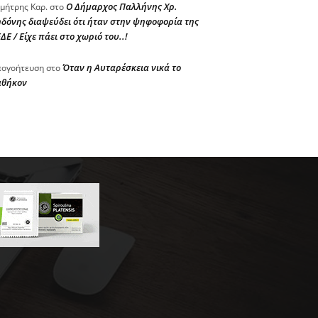
Ο Δήμαρχος Παλλήνης Χρ.
μήτρης Καρ.
στο
δόνης διαψεύδει ότι ήταν στην ψηφοφορία της
ΔΕ / Είχε πάει στο χωριό του..!
Όταν η Αυταρέσκεια νικά το
ογοήτευση
στο
αθήκον