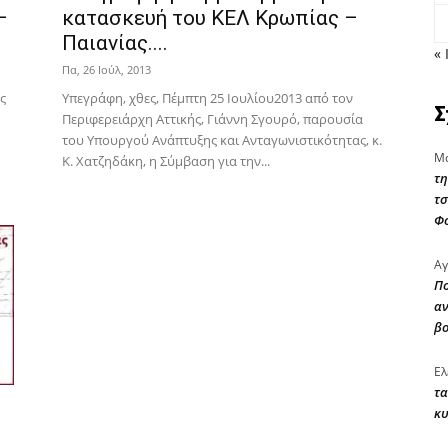
–
κατασκευή του ΚΕΛ Κρωπίας –
Παιανίας....
« 
Πα, 26 Ιούλ, 2013
ς
Υπεγράφη, χθες, Πέμπτη 25 Ιουλίου2013 από τον
Σ
Περιφερειάρχη Αττικής, Γιάννη Σγουρό, παρουσία
του Υπουργού Ανάπτυξης και Ανταγωνιστικότητας, κ.
Μα
Κ. Χατζηδάκη, η Σύμβαση για την...
τη
τσ
Φ
Αγ
Πο
αν
β
Ελ
τα
κυ