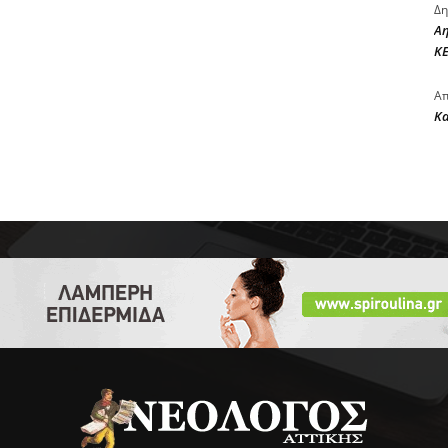
Δη
Αη
ΚΕ
Απ
Κ