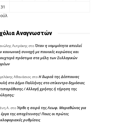
31
Ιούλ
χόλια Αναγνωστών
Όταν η νομιμότητα απειλεί
νώλης Λυτράκης
στο
ν κοινωνική συνοχή με ποινικές κυρώσεις και
ουχτερά πρόστιμα στα μέλη των Συλλογικών
ορέων
Η δωρεά της Δέσποινας
γελάκης Αθανάσιος
στο
υλή στο Δήμο Παλλήνης στο επίκεντρο δημόσιας
τιπαράθεσης / Αλλαγή χρήσης ή τήρηση της
ούλησης;
Ήρθε η σειρά της Λεωφ. Μαραθώνος για
ένη Α.
στο
 έργα της αποχέτευσης! Ποιες οι πρώτες
κλοφοριακές ρυθμίσεις