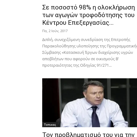
Σε ποσοστό 98% η ολοκλήρωση
των αγωγών τροφοδότησης του
Κέντρου Επεξεργασίας...
Πα, 2 Ιούν, 2017
Διπλή, συνεχιζόμενη συνεδρίαση της Επιτροπής
Παρακολούθησης υλοποίησης της Προγραμματική
Σύμβασης «Κατασκευή Έργων διαχείρισης υγρών
αποβλήτων που αφορούν σε οικισμούς Β’
προτεραιότητας της Οδηγίας 91/271...
Τοπικες
Τον προβληματισμό του για την