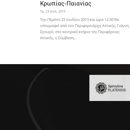
Κρωπίας-Παιανίας
Τρ, 23 Ιούλ, 2013
Την Πέμπτη 25 Ιουλίου 2013 και ώρα 12:30 θα
υπογραφεί από τον Περιφερειάρχη Αττικής, Γιάννη
Σγουρό, στο κεντρικό κτήριο της Περιφέρειας
Αττικής, η Σύμβαση...