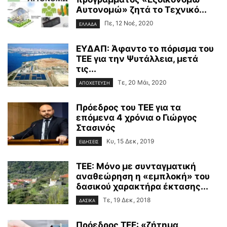
Αυτονομώ» ζητά το Τεχνικό...
Πε, 12 Νοέ, 2020
ΕΛΛΑΔΑ
ΕΥΔΑΠ: Άφαντο το πόρισμα του
ΤΕΕ για την Ψυτάλλεια, μετά
τις...
Τε, 20 Μάι, 2020
ΑΠΟΧΕΤΕΥΣΗ
Πρόεδρος του ΤΕΕ για τα
επόμενα 4 χρόνια ο Γιώργος
Στασινός
Κυ, 15 Δεκ, 2019
ΕΙΔΗΣΕΙΣ
ΤΕΕ: Μόνο με συνταγματική
αναθεώρηση η «εμπλοκή» του
δασικού χαρακτήρα έκτασης...
Τε, 19 Δεκ, 2018
ΔΑΣΙΚΑ
Πρόεδρος ΤΕΕ: «ζήτημα