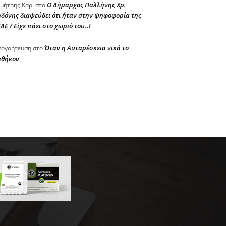
Ο Δήμαρχος Παλλήνης Χρ.
μήτρης Καρ.
στο
δόνης διαψεύδει ότι ήταν στην ψηφοφορία της
ΔΕ / Είχε πάει στο χωριό του..!
Όταν η Αυταρέσκεια νικά το
ογοήτευση
στο
αθήκον