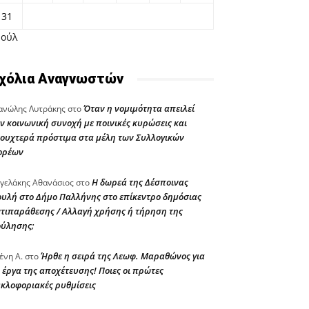
31
Ιούλ
χόλια Αναγνωστών
Όταν η νομιμότητα απειλεί
νώλης Λυτράκης
στο
ν κοινωνική συνοχή με ποινικές κυρώσεις και
ουχτερά πρόστιμα στα μέλη των Συλλογικών
ορέων
Η δωρεά της Δέσποινας
γελάκης Αθανάσιος
στο
υλή στο Δήμο Παλλήνης στο επίκεντρο δημόσιας
τιπαράθεσης / Αλλαγή χρήσης ή τήρηση της
ούλησης;
Ήρθε η σειρά της Λεωφ. Μαραθώνος για
ένη Α.
στο
 έργα της αποχέτευσης! Ποιες οι πρώτες
κλοφοριακές ρυθμίσεις