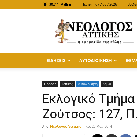
C
30.7
Πέμπτη, 6 / Αυγ / 2026
BLOG
Pallini
ΝΕΟΛΟΓΟΣ
ΑΤΤΙΚΗΣ
ΕΙΔΗΣΕΙΣ
ΑΥΤΟΔΙΟΙΚΗΣΗ
ΘΕΜ
Ειδησεις
Τοπικες
Αυτοδιοικηση
Δημοι
Εκλογικό Τμήμα 
Ζούτσος: 127, Π
Από
Νεολογος Αττικης
-
Κυ, 25 Μάι, 2014