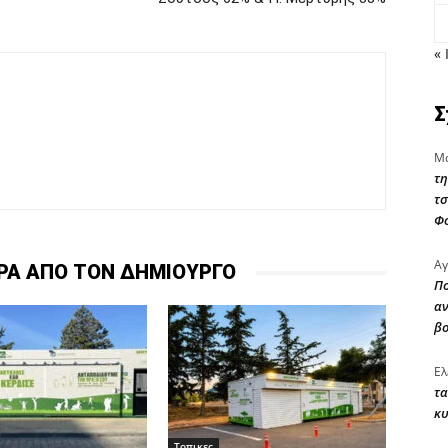
« 
Σ
Μα
τη
τσ
Φ
Αγ
ΡΑ ΑΠΟ ΤΟΝ ΔΗΜΙΟΥΡΓΟ
Πο
αν
β
Ελ
τα
κυ
Τοπικες