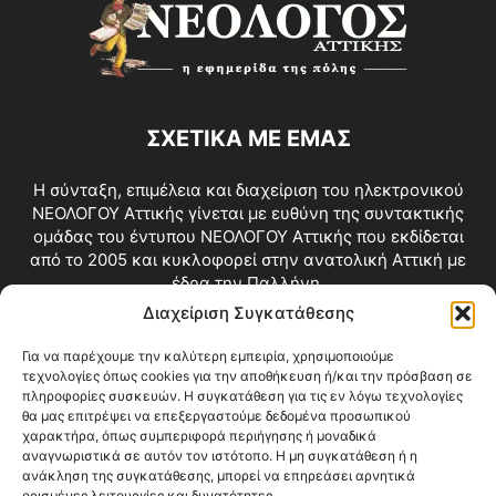
ΣΧΕΤΙΚΑ ΜΕ ΕΜΑΣ
Η σύνταξη, επιμέλεια και διαχείριση του ηλεκτρονικού
ΝΕΟΛΟΓΟΥ Αττικής γίνεται με ευθύνη της συντακτικής
ομάδας του έντυπου ΝΕΟΛΟΓΟΥ Αττικής που εκδίδεται
από το 2005 και κυκλοφορεί στην ανατολική Αττική με
έδρα την Παλλήνη.
Διαχείριση Συγκατάθεσης
Επικοινωνία:
info@neologosattikis.gr
Για να παρέχουμε την καλύτερη εμπειρία, χρησιμοποιούμε
τεχνολογίες όπως cookies για την αποθήκευση ή/και την πρόσβαση σε
ΑΚΟΛΟΥΘΗΣΕ ΜΑΣ
πληροφορίες συσκευών. Η συγκατάθεση για τις εν λόγω τεχνολογίες
θα μας επιτρέψει να επεξεργαστούμε δεδομένα προσωπικού
χαρακτήρα, όπως συμπεριφορά περιήγησης ή μοναδικά
αναγνωριστικά σε αυτόν τον ιστότοπο. Η μη συγκατάθεση ή η
ανάκληση της συγκατάθεσης, μπορεί να επηρεάσει αρνητικά
ορισμένες λειτουργίες και δυνατότητες.