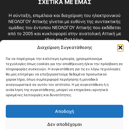
ΣΧΕΤΙΚΑ ΜΕ ΕΜΑΣ
Η σύνταξη, επιμέλεια και διαχείριση του ηλεκτρονικού
ΝΕΟΛΟΓΟΥ Αττικής γίνεται με ευθύνη της συντακτικής
ομάδας του έντυπου ΝΕΟΛΟΓΟΥ Αττικής που εκδίδεται
από το 2005 και κυκλοφορεί στην ανατολική Αττική με
έδρα την Παλλήνη.
Διαχείριση Συγκατάθεσης
Επικοινωνία:
info@neologosattikis.gr
Για να παρέχουμε την καλύτερη εμπειρία, χρησιμοποιούμε
τεχνολογίες όπως cookies για την αποθήκευση ή/και την πρόσβαση σε
ΑΚΟΛΟΥΘΗΣΕ ΜΑΣ
πληροφορίες συσκευών. Η συγκατάθεση για τις εν λόγω τεχνολογίες
θα μας επιτρέψει να επεξεργαστούμε δεδομένα προσωπικού
χαρακτήρα, όπως συμπεριφορά περιήγησης ή μοναδικά
αναγνωριστικά σε αυτόν τον ιστότοπο. Η μη συγκατάθεση ή η
ανάκληση της συγκατάθεσης, μπορεί να επηρεάσει αρνητικά
ορισμένες λειτουργίες και δυνατότητες.
Αποδοχή
Δεν αποδέχομαι
Blog
Videos
Όροι Χρήσης
Επικοινωνία