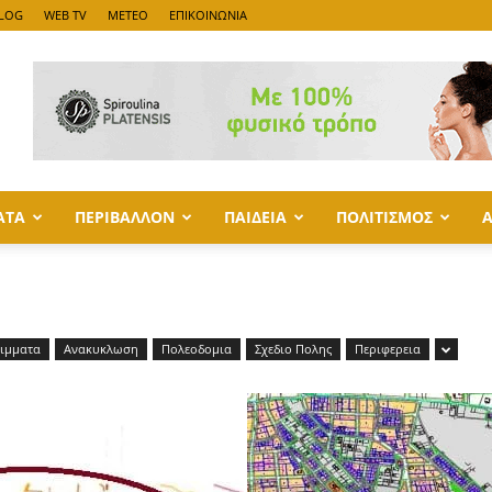
LOG
WEB TV
METEO
ΕΠΙΚΟΙΝΩΝΙΑ
ΑΤΑ
ΠΕΡΙΒΑΛΛΟΝ
ΠΑΙΔΕΙΑ
ΠΟΛΙΤΙΣΜΟΣ
ιμματα
Ανακυκλωση
Πολεοδομια
Σχεδιο Πολης
Περιφερεια