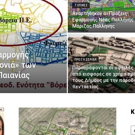
ΤΟΠΙΚΕΣ
Αναρτήθηκαν οι Πράξεις
Εφαρμογής Νέας Παλλήνης
Μάριζας Παλλήνης
αρμογής
ΠΡΩΤΗ ΣΕΛΙΔΑ
τονιά» των
Παραγράφονται οι οφειλές
αιανίας
από εισφορές σε χρήμα πρ
τους Δήμους με την πάροδ
πενταετίας
Κ
Κ