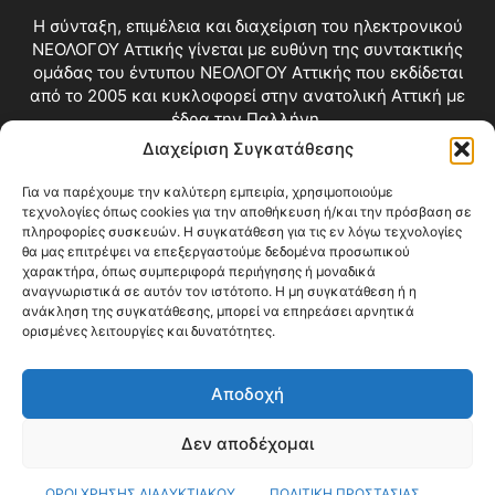
Η σύνταξη, επιμέλεια και διαχείριση του ηλεκτρονικού
ΝΕΟΛΟΓΟΥ Αττικής γίνεται με ευθύνη της συντακτικής
ομάδας του έντυπου ΝΕΟΛΟΓΟΥ Αττικής που εκδίδεται
από το 2005 και κυκλοφορεί στην ανατολική Αττική με
έδρα την Παλλήνη.
Διαχείριση Συγκατάθεσης
Επικοινωνία:
info@neologosattikis.gr
Για να παρέχουμε την καλύτερη εμπειρία, χρησιμοποιούμε
τεχνολογίες όπως cookies για την αποθήκευση ή/και την πρόσβαση σε
ΑΚΟΛΟΥΘΗΣΕ ΜΑΣ
πληροφορίες συσκευών. Η συγκατάθεση για τις εν λόγω τεχνολογίες
θα μας επιτρέψει να επεξεργαστούμε δεδομένα προσωπικού
χαρακτήρα, όπως συμπεριφορά περιήγησης ή μοναδικά
αναγνωριστικά σε αυτόν τον ιστότοπο. Η μη συγκατάθεση ή η
ανάκληση της συγκατάθεσης, μπορεί να επηρεάσει αρνητικά
ορισμένες λειτουργίες και δυνατότητες.
Αποδοχή
Δεν αποδέχομαι
Blog
Videos
Όροι Χρήσης
Επικοινωνία
ΟΡΟΙ ΧΡΗΣΗΣ ΔΙΑΔΥΚΤΙΑΚΟΥ
ΠΟΛΙΤΙΚΗ ΠΡΟΣΤΑΣΙΑΣ