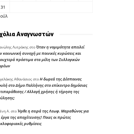
31
Ιούλ
χόλια Αναγνωστών
Όταν η νομιμότητα απειλεί
νώλης Λυτράκης
στο
ν κοινωνική συνοχή με ποινικές κυρώσεις και
ουχτερά πρόστιμα στα μέλη των Συλλογικών
ορέων
Η δωρεά της Δέσποινας
γελάκης Αθανάσιος
στο
υλή στο Δήμο Παλλήνης στο επίκεντρο δημόσιας
τιπαράθεσης / Αλλαγή χρήσης ή τήρηση της
ούλησης;
Ήρθε η σειρά της Λεωφ. Μαραθώνος για
ένη Α.
στο
 έργα της αποχέτευσης! Ποιες οι πρώτες
κλοφοριακές ρυθμίσεις