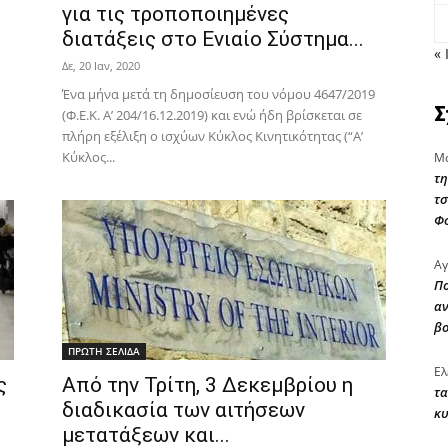
για τις τροποποιημένες
διατάξεις στο Ενιαίο Σύστημα...
« 
Δε, 20 Ιαν, 2020
Ένα μήνα μετά τη δημοσίευση του νόμου 4647/2019
Σ
(Φ.Ε.Κ. Α’ 204/16.12.2019) και ενώ ήδη βρίσκεται σε
πλήρη εξέλιξη ο ισχύων Κύκλος Κινητικότητας (“Α’
Κύκλος...
Μα
τη
τσ
Φ
Αγ
Πο
αν
β
ΠΡΩΤΗ ΣΕΛΙΔΑ
Ελ
ς
Από την Τρίτη, 3 Δεκεμβρίου η
τα
διαδικασία των αιτήσεων
κυ
μετατάξεων και...