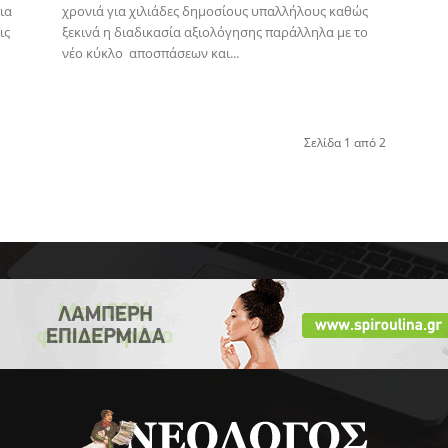
ια
χρονιά για χιλιάδες δημοσίους υπαλλήλους καθώς
ις
ξεκινά η διαδικασία αξιολόγησης παράλληλα με το
νέο κύκλο αποσπάσεων και...
Σελίδα 1 από 2