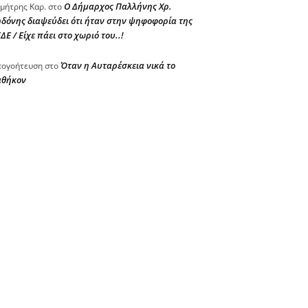
Ο Δήμαρχος Παλλήνης Χρ.
μήτρης Καρ.
στο
δόνης διαψεύδει ότι ήταν στην ψηφοφορία της
ΔΕ / Είχε πάει στο χωριό του..!
Όταν η Αυταρέσκεια νικά το
ογοήτευση
στο
αθήκον