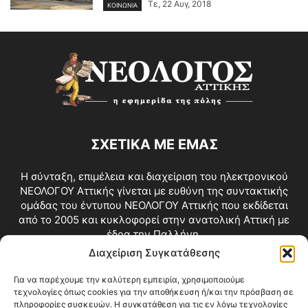
Τε, 22 Αυγ, 2018
ΚΟΙΝΩΝΙΑ
ΣΧΕΤΙΚΑ ΜΕ ΕΜΑΣ
Η σύνταξη, επιμέλεια και διαχείριση του ηλεκτρονικού
ΝΕΟΛΟΓΟΥ Αττικής γίνεται με ευθύνη της συντακτικής
ομάδας του έντυπου ΝΕΟΛΟΓΟΥ Αττικής που εκδίδεται
από το 2005 και κυκλοφορεί στην ανατολική Αττική με
έδρα την Παλλήνη.
Διαχείριση Συγκατάθεσης
Επικοινωνία:
info@neologosattikis.gr
Για να παρέχουμε την καλύτερη εμπειρία, χρησιμοποιούμε
τεχνολογίες όπως cookies για την αποθήκευση ή/και την πρόσβαση σε
ΑΚΟΛΟΥΘΗΣΕ ΜΑΣ
πληροφορίες συσκευών. Η συγκατάθεση για τις εν λόγω τεχνολογίες