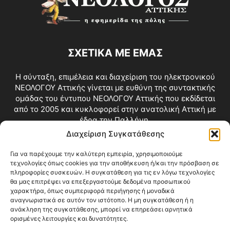
ΣΧΕΤΙΚΑ ΜΕ ΕΜΑΣ
Η σύνταξη, επιμέλεια και διαχείριση του ηλεκτρονικού
ΝΕΟΛΟΓΟΥ Αττικής γίνεται με ευθύνη της συντακτικής
ομάδας του έντυπου ΝΕΟΛΟΓΟΥ Αττικής που εκδίδεται
από το 2005 και κυκλοφορεί στην ανατολική Αττική με
έδρα την Παλλήνη.
Διαχείριση Συγκατάθεσης
Επικοινωνία:
info@neologosattikis.gr
Για να παρέχουμε την καλύτερη εμπειρία, χρησιμοποιούμε
τεχνολογίες όπως cookies για την αποθήκευση ή/και την πρόσβαση σε
ΑΚΟΛΟΥΘΗΣΕ ΜΑΣ
πληροφορίες συσκευών. Η συγκατάθεση για τις εν λόγω τεχνολογίες
θα μας επιτρέψει να επεξεργαστούμε δεδομένα προσωπικού
χαρακτήρα, όπως συμπεριφορά περιήγησης ή μοναδικά
αναγνωριστικά σε αυτόν τον ιστότοπο. Η μη συγκατάθεση ή η
ανάκληση της συγκατάθεσης, μπορεί να επηρεάσει αρνητικά
ορισμένες λειτουργίες και δυνατότητες.