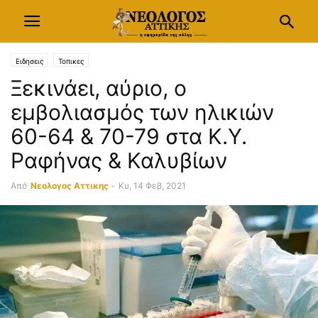
Ειδησεις
Τοπικες
Ξεκινάει, αύριο, ο
εμβολιασμός των ηλικιών
60-64 & 70-79 στα Κ.Y.
Ραφήνας & Καλυβίων
Από
Νεολογος Αττικης
-
Κυ, 14 Φεβ, 2021