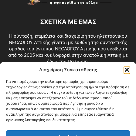
ΣΧΕΤΙΚΑ ΜΕ ΕΜΑΣ
Η σύνταξη, επιμέλεια και διαχείριση του ηλεκτρονικού
ΝΕΟΛΟΓΟΥ Αττικής γίνεται με ευθύνη της συντακτικής
ομάδας του έντυπου ΝΕΟΛΟΓΟΥ Αττικής που εκδίδεται
από το 2005 και κυκλοφορεί στην ανατολική Αττική με
έδρα την Παλλήνη.
Διαχείριση Συγκατάθεσης
Επικοινωνία:
info@neologosattikis.gr
Για να παρέχουμε την καλύτερη εμπειρία, χρησιμοποιούμε
τεχνολογίες όπως cookies για την αποθήκευση ή/και την πρόσβαση σε
ΑΚΟΛΟΥΘΗΣΕ ΜΑΣ
πληροφορίες συσκευών. Η συγκατάθεση για τις εν λόγω τεχνολογίες
θα μας επιτρέψει να επεξεργαστούμε δεδομένα προσωπικού
χαρακτήρα, όπως συμπεριφορά περιήγησης ή μοναδικά
αναγνωριστικά σε αυτόν τον ιστότοπο. Η μη συγκατάθεση ή η
ανάκληση της συγκατάθεσης, μπορεί να επηρεάσει αρνητικά
ορισμένες λειτουργίες και δυνατότητες.