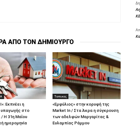
Δη
Αη
ΚΕ
Απ
Κ
ΡΑ ΑΠΟ ΤΟΝ ΔΗΜΙΟΥΡΓΟ
ΔΑ
Τοπικες
ΙΙ»: Εκπνέει η
«Εμφύλιος» στην κορυφή της
 υπαγωγής στο
Market In / Στα Άκρα η σύγκρουση
/ Η 31η Μαΐου
των αδελφών Μαργαρίτας &
κή ημερομηνία
Ευλαμπίας Ράμμου