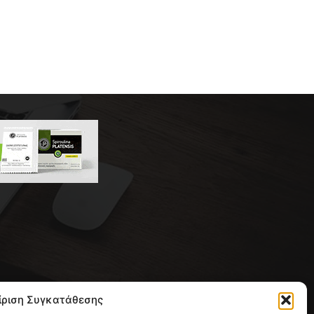
 της συντακτικής ομάδας του
ίριση Συγκατάθεσης
ική με έδρα την Παλλήνη.