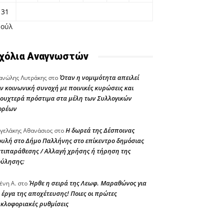
31
Ιούλ
χόλια Αναγνωστών
Όταν η νομιμότητα απειλεί
νώλης Λυτράκης
στο
ν κοινωνική συνοχή με ποινικές κυρώσεις και
ουχτερά πρόστιμα στα μέλη των Συλλογικών
ορέων
Η δωρεά της Δέσποινας
γελάκης Αθανάσιος
στο
υλή στο Δήμο Παλλήνης στο επίκεντρο δημόσιας
τιπαράθεσης / Αλλαγή χρήσης ή τήρηση της
ούλησης;
Ήρθε η σειρά της Λεωφ. Μαραθώνος για
ένη Α.
στο
 έργα της αποχέτευσης! Ποιες οι πρώτες
κλοφοριακές ρυθμίσεις