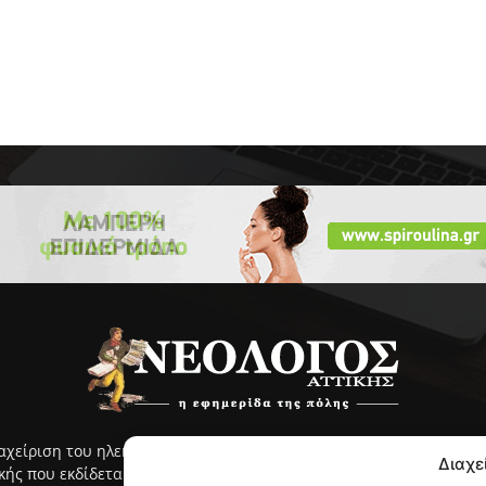
ιαχείριση του ηλεκτρονικού ΝΕΟΛΟΓΟΥ Αττικής γίνεται με ευθύνη
Διαχε
ς που εκδίδεται από το 2005 και κυκλοφορεί στην ανατολική Αττ