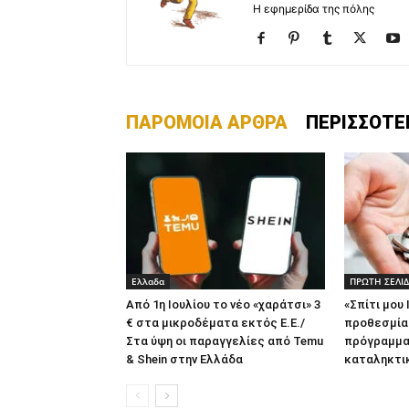
Η εφημερίδα της πόλης
ΠΑΡΟΜΟΙΑ ΑΡΘΡΑ
ΠΕΡΙΣΣΟΤΕ
Ελλαδα
ΠΡΩΤΗ ΣΕΛΙ
Από 1η Ιουλίου το νέο «χαράτσι» 3
«Σπίτι μου 
€ στα μικροδέματα εκτός Ε.Ε./
προθεσμία
Στα ύψη οι παραγγελίες από Temu
πρόγραμμα 
& Shein στην Ελλάδα
καταληκτι