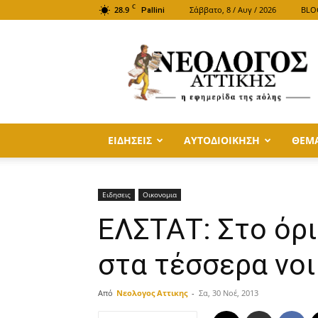
C
28.9
Σάββατο, 8 / Αυγ / 2026
BLO
Pallini
ΝΕΟΛΟΓΟΣ
ΑΤΤΙΚΗΣ
ΕΙΔΗΣΕΙΣ
ΑΥΤΟΔΙΟΙΚΗΣΗ
ΘΕΜ
Ειδησεις
Οικονομια
ΕΛΣΤΑΤ: Στο όρ
στα τέσσερα νο
Από
Νεολογος Αττικης
-
Σα, 30 Νοέ, 2013