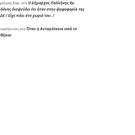
Ο Δήμαρχος Παλλήνης Χρ.
μήτρης Καρ.
στο
δόνης διαψεύδει ότι ήταν στην ψηφοφορία της
ΔΕ / Είχε πάει στο χωριό του..!
Όταν η Αυταρέσκεια νικά το
ογοήτευση
στο
αθήκον