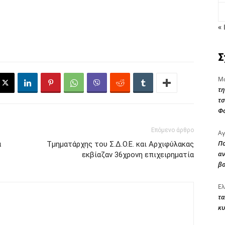
« 
Σ
Μα
τη
τσ
Φ
Επόμενο άρθρο
Αγ
Πο
α
Τμηματάρχης του Σ.Δ.Ο.Ε. και Αρχιφύλακας
αν
εκβίαζαν 36χρονη επιχειρηματία
β
Ελ
τα
κυ