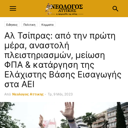
Ειδησεις
Πολιτικη
Κομματα
Αλ Τσίπρας: από την πρώτη
μέρα, αναστολή
πλειστηριασμών, μείωση
ΦΠΑ & κατάργηση της
Ελάχιστης Βάσης Εισαγωγής
στα ΑΕΙ
Από
Νεολογος Αττικης
-
Τρ, 9 Μάι, 2023