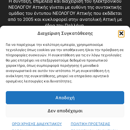
Η σύνταξη, επιμέλεια και διαχείριση του ηλεκτρονικού
ΝΕΟΛΟΓΟΥ Αττικής γίνεται με ευθύνη της συντακτικής
ομάδας του έντυπου ΝΕΟΛΟΓΟΥ Αττικής που εκδίδεται
από το 2005 και κυκλοφορεί στην ανατολική Αττική με
έδρα την Παλλήνη.
Διαχείριση Συγκατάθεσης
Επικοινωνία:
info@neologosattikis.gr
Για να παρέχουμε την καλύτερη εμπειρία, χρησιμοποιούμε
τεχνολογίες όπως cookies για την αποθήκευση ή/και την πρόσβαση σε
ΑΚΟΛΟΥΘΗΣΕ ΜΑΣ
πληροφορίες συσκευών. Η συγκατάθεση για τις εν λόγω τεχνολογίες
θα μας επιτρέψει να επεξεργαστούμε δεδομένα προσωπικού
χαρακτήρα, όπως συμπεριφορά περιήγησης ή μοναδικά
αναγνωριστικά σε αυτόν τον ιστότοπο. Η μη συγκατάθεση ή η
ανάκληση της συγκατάθεσης, μπορεί να επηρεάσει αρνητικά
ορισμένες λειτουργίες και δυνατότητες.
Αποδοχή
Δεν αποδέχομαι
Blog
Videos
Όροι Χρήσης
Επικοινωνία
ΟΡΟΙ ΧΡΗΣΗΣ ΔΙΑΔΥΚΤΙΑΚΟΥ
ΠΟΛΙΤΙΚΗ ΠΡΟΣΤΑΣΙΑΣ
© Copyright 2026 ΝΕΟΛΟΓΟΣ ΑΤΤΙΚΗΣ • All Rights Reserved •