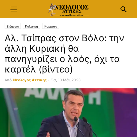
Ειδησεις
Πολιτικη
Κομματα
Αλ. Τσίπρας στον Βόλο: την
άλλη Κυριακή θα
πανηγυρίζει ο λαός, όχι τα
καρτέλ (βίντεο)
Από
Νεολογος Αττικης
-
Σα, 13 Μάι, 2023