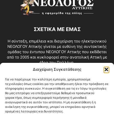
ΣΧΕΤΙΚΑ ΜΕ ΕΜΑΣ
Η σύνταξη, επιμέλεια και διαχείριση του ηλεκτρονικού
ΝΕΟΛΟΓΟΥ Αττικής γίνεται με ευθύνη της συντακτικής
ομάδας του έντυπου ΝΕΟΛΟΓΟΥ Αττικής που εκδίδεται
από το 2005 και κυκλοφορεί στην ανατολική Αττική με
έδρα την Παλλήνη.
Διαχείριση Συγκατάθεσης
Επικοινωνία:
info@neologosattikis.gr
Για να παρέχουμε την καλύτερη εμπειρία, χρησιμοποιούμε
τεχνολογίες όπως cookies για την αποθήκευση ή/και την πρόσβαση σε
ΑΚΟΛΟΥΘΗΣΕ ΜΑΣ
πληροφορίες συσκευών. Η συγκατάθεση για τις εν λόγω τεχνολογίες
θα μας επιτρέψει να επεξεργαστούμε δεδομένα προσωπικού
χαρακτήρα, όπως συμπεριφορά περιήγησης ή μοναδικά
αναγνωριστικά σε αυτόν τον ιστότοπο. Η μη συγκατάθεση ή η
ανάκληση της συγκατάθεσης, μπορεί να επηρεάσει αρνητικά
ορισμένες λειτουργίες και δυνατότητες.