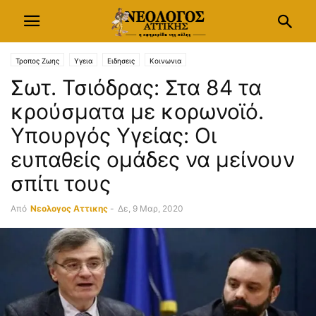
Τροπος Ζωης
Υγεια
Ειδησεις
Κοινωνια
Σωτ. Τσιόδρας: Στα 84 τα
κρούσματα με κορωνοϊό.
Υπουργός Υγείας: Οι
ευπαθείς ομάδες να μείνουν
σπίτι τους
Από
Νεολογος Αττικης
-
Δε, 9 Μαρ, 2020