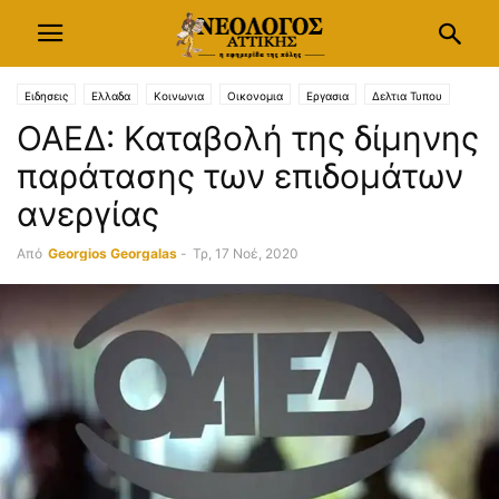
Ειδησεις
Ελλαδα
Κοινωνια
Οικονομια
Εργασια
Δελτια Τυπου
ΟΑΕΔ: Καταβολή της δίμηνης
παράτασης των επιδομάτων
ανεργίας
Από
Georgios Georgalas
-
Τρ, 17 Νοέ, 2020