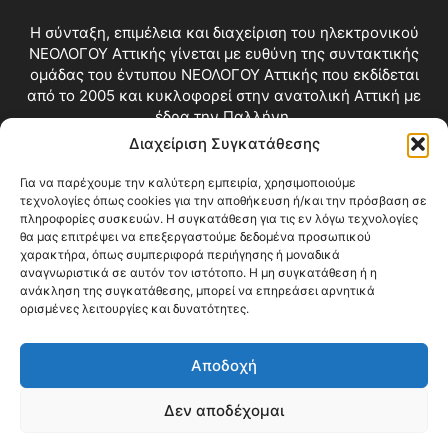
Η σύνταξη, επιμέλεια και διαχείριση του ηλεκτρονικού
ΝΕΟΛΟΓΟΥ Αττικής γίνεται με ευθύνη της συντακτικής
ομάδας του έντυπου ΝΕΟΛΟΓΟΥ Αττικής που εκδίδεται
από το 2005 και κυκλοφορεί στην ανατολική Αττική με
έδρα την Παλλήνη.
Διαχείριση Συγκατάθεσης
Επικοινωνία:
info@neologosattikis.gr
Για να παρέχουμε την καλύτερη εμπειρία, χρησιμοποιούμε
τεχνολογίες όπως cookies για την αποθήκευση ή/και την πρόσβαση σε
ΑΚΟΛΟΥΘΗΣΕ ΜΑΣ
πληροφορίες συσκευών. Η συγκατάθεση για τις εν λόγω τεχνολογίες
θα μας επιτρέψει να επεξεργαστούμε δεδομένα προσωπικού
χαρακτήρα, όπως συμπεριφορά περιήγησης ή μοναδικά
αναγνωριστικά σε αυτόν τον ιστότοπο. Η μη συγκατάθεση ή η
ανάκληση της συγκατάθεσης, μπορεί να επηρεάσει αρνητικά
ορισμένες λειτουργίες και δυνατότητες.
Αποδοχή
Δεν αποδέχομαι
Blog
Videos
Όροι Χρήσης
Επικοινωνία