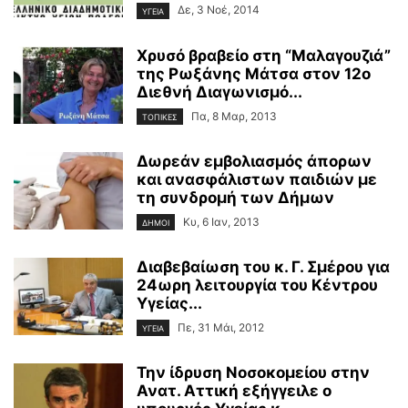
Δε, 3 Νοέ, 2014
ΥΓΕΙΑ
Χρυσό βραβείο στη “Μαλαγουζιά”
της Ρωξάνης Μάτσα στον 12o
Διεθνή Διαγωνισμό...
Πα, 8 Μαρ, 2013
ΤΟΠΙΚΕΣ
Δωρεάν εμβολιασμός άπορων
και ανασφάλιστων παιδιών με
τη συνδρομή των Δήμων
Κυ, 6 Ιαν, 2013
ΔΗΜΟΙ
Διαβεβαίωση του κ. Γ. Σμέρου για
24ωρη λειτουργία του Κέντρου
Υγείας...
Πε, 31 Μάι, 2012
ΥΓΕΙΑ
Την ίδρυση Νοσοκομείου στην
Ανατ. Αττική εξήγγειλε ο