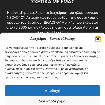
ΣΧΕΤΙΚΑ ΜΕ ΕΜΑΣ
Η σύνταξη, επιμέλεια και διαχείριση του ηλεκτρονικού
ΝΕΟΛΟΓΟΥ Αττικής γίνεται με ευθύνη της συντακτικής
ομάδας του έντυπου ΝΕΟΛΟΓΟΥ Αττικής που εκδίδεται
από το 2005 και κυκλοφορεί στην ανατολική Αττική με
έδρα την Παλλήνη.
Διαχείριση Συγκατάθεσης
Επικοινωνία:
info@neologosattikis.gr
Για να παρέχουμε την καλύτερη εμπειρία, χρησιμοποιούμε
τεχνολογίες όπως cookies για την αποθήκευση ή/και την πρόσβαση σε
ΑΚΟΛΟΥΘΗΣΕ ΜΑΣ
πληροφορίες συσκευών. Η συγκατάθεση για τις εν λόγω τεχνολογίες
θα μας επιτρέψει να επεξεργαστούμε δεδομένα προσωπικού
χαρακτήρα, όπως συμπεριφορά περιήγησης ή μοναδικά
αναγνωριστικά σε αυτόν τον ιστότοπο. Η μη συγκατάθεση ή η
ανάκληση της συγκατάθεσης, μπορεί να επηρεάσει αρνητικά
ορισμένες λειτουργίες και δυνατότητες.
Αποδοχή
Δεν αποδέχομαι
Blog
Videos
Όροι Χρήσης
Επικοινωνία