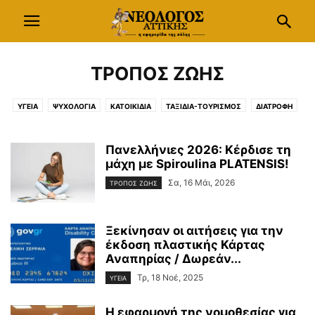
ΤΡΟΠΟΣ ΖΩΗΣ
ΥΓΕΙΑ
ΨΥΧΟΛΟΓΙΑ
ΚΑΤΟΙΚΙΔΙΑ
ΤΑΞΙΔΙΑ-ΤΟΥΡΙΣΜΟΣ
ΔΙΑΤΡΟΦΗ
ΣΥΝΤΑΓΕΣ
ΟΙΝΟΣ
ΚΗΠΟΣ
GREEN TIPS
Πανελλήνιες 2026: Κέρδισε τη
μάχη με Spiroulina PLATENSIS!
Σα, 16 Μάι, 2026
ΤΡΟΠΟΣ ΖΩΗΣ
Ξεκίνησαν οι αιτήσεις για την
έκδοση πλαστικής Κάρτας
Αναπηρίας / Δωρεάν...
Τρ, 18 Νοέ, 2025
ΥΓΕΙΑ
Η εφαρμογή της νομοθεσίας για