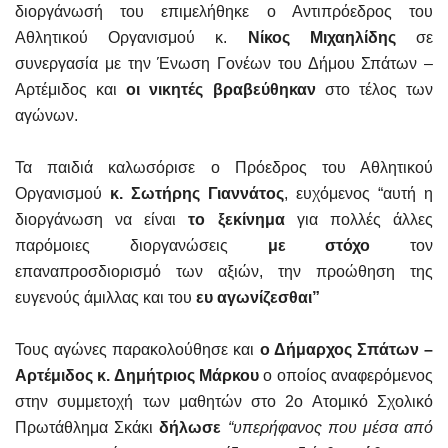
διοργάνωσή του επιμελήθηκε ο Αντιπρόεδρος του
Αθλητικού Οργανισμού κ.
Νίκος Μιχαηλίδης
σε
συνεργασία με την Ένωση Γονέων του Δήμου Σπάτων –
Αρτέμιδος και
οι νικητές βραβεύθηκαν
στο τέλος των
αγώνων.
Τα παιδιά καλωσόρισε ο Πρόεδρος του Αθλητικού
Οργανισμού
κ. Σωτήρης Γιαννάτος
, ευχόμενος “αυτή η
διοργάνωση να είναι
το ξεκίνημα
για πολλές άλλες
παρόμοιες διοργανώσεις
με στόχο
τον
επαναπροσδιορισμό των αξιών, την προώθηση της
ευγενούς άμιλλας και του
ευ αγωνίζεσθαι”
Τους αγώνες παρακολούθησε και
ο Δήμαρχος Σπάτων –
Αρτέμιδος κ. Δημήτριος Μάρκου
ο οποίος αναφερόμενος
στην συμμετοχή των μαθητών στο 2ο Ατομικό Σχολικό
Πρωτάθλημα Σκάκι
δήλωσε
“υπερήφανος που μέσα από