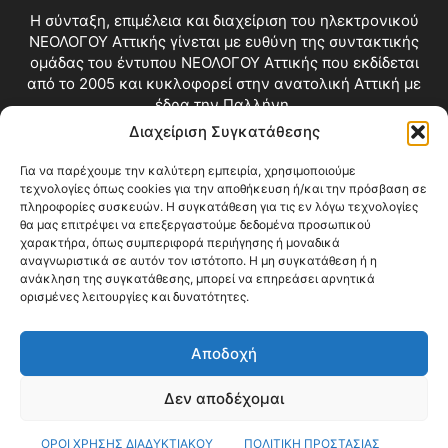
Η σύνταξη, επιμέλεια και διαχείριση του ηλεκτρονικού
ΝΕΟΛΟΓΟΥ Αττικής γίνεται με ευθύνη της συντακτικής
ομάδας του έντυπου ΝΕΟΛΟΓΟΥ Αττικής που εκδίδεται
από το 2005 και κυκλοφορεί στην ανατολική Αττική με
έδρα την Παλλήνη.
Διαχείριση Συγκατάθεσης
Επικοινωνία:
info@neologosattikis.gr
Για να παρέχουμε την καλύτερη εμπειρία, χρησιμοποιούμε
τεχνολογίες όπως cookies για την αποθήκευση ή/και την πρόσβαση σε
ΑΚΟΛΟΥΘΗΣΕ ΜΑΣ
πληροφορίες συσκευών. Η συγκατάθεση για τις εν λόγω τεχνολογίες
θα μας επιτρέψει να επεξεργαστούμε δεδομένα προσωπικού
χαρακτήρα, όπως συμπεριφορά περιήγησης ή μοναδικά
αναγνωριστικά σε αυτόν τον ιστότοπο. Η μη συγκατάθεση ή η
ανάκληση της συγκατάθεσης, μπορεί να επηρεάσει αρνητικά
ορισμένες λειτουργίες και δυνατότητες.
Αποδοχή
Δεν αποδέχομαι
Blog
Videos
Όροι Χρήσης
Επικοινωνία
ΟΡΟΙ ΧΡΗΣΗΣ ΔΙΑΔΥΚΤΙΑΚΟΥ
ΠΟΛΙΤΙΚΗ ΠΡΟΣΤΑΣΙΑΣ
© Copyright 2026 ΝΕΟΛΟΓΟΣ ΑΤΤΙΚΗΣ • All Rights Reserved •