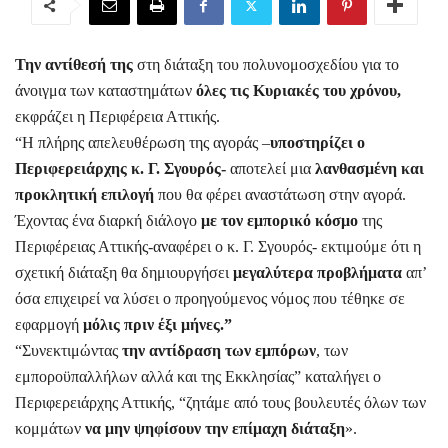
Την αντίθεσή της
στη διάταξη του πολυνομοσχεδίου για το
άνοιγμα των καταστημάτων
όλες τις Κυριακές του χρόνου,
εκφράζει η Περιφέρεια Αττικής.
“Η πλήρης απελευθέρωση της αγοράς –
υποστηρίζει ο
Περιφερειάρχης κ. Γ. Σγουρός-
αποτελεί μια
λανθασμένη και
προκλητική επιλογή
που θα φέρει αναστάτωση στην αγορά.
Έχοντας ένα διαρκή διάλογο
με τον εμπορικό κόσμο
της
Περιφέρειας Αττικής-αναφέρει ο κ. Γ. Σγουρός- εκτιμούμε ότι η
σχετική διάταξη θα δημιουργήσει
μεγαλύτερα προβλήματα
απ’
όσα επιχειρεί να λύσει ο προηγούμενος νόμος που τέθηκε σε
εφαρμογή
μόλις πριν έξι μήνες.”
“Συνεκτιμώντας
την αντίδραση των εμπόρων
, των
εμποροϋπαλλήλων αλλά και της Εκκλησίας” καταλήγει ο
Περιφερειάρχης Αττικής, “ζητάμε από τους βουλευτές όλων των
κομμάτων
να μην ψηφίσουν την επίμαχη διάταξη
».