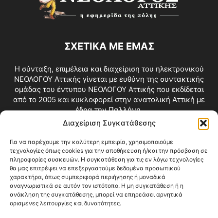
ΣΧΕΤΙΚΑ ΜΕ ΕΜΑΣ
Η σύνταξη, επιμέλεια και διαχείριση του ηλεκτρονικού
ΝΕΟΛΟΓΟΥ Αττικής γίνεται με ευθύνη της συντακτικής
ομάδας του έντυπου ΝΕΟΛΟΓΟΥ Αττικής που εκδίδεται
από το 2005 και κυκλοφορεί στην ανατολική Αττική με
έδρα την Παλλήνη.
Διαχείριση Συγκατάθεσης
Επικοινωνία:
info@neologosattikis.gr
Για να παρέχουμε την καλύτερη εμπειρία, χρησιμοποιούμε
τεχνολογίες όπως cookies για την αποθήκευση ή/και την πρόσβαση σε
ΑΚΟΛΟΥΘΗΣΕ ΜΑΣ
πληροφορίες συσκευών. Η συγκατάθεση για τις εν λόγω τεχνολογίες
θα μας επιτρέψει να επεξεργαστούμε δεδομένα προσωπικού
χαρακτήρα, όπως συμπεριφορά περιήγησης ή μοναδικά
αναγνωριστικά σε αυτόν τον ιστότοπο. Η μη συγκατάθεση ή η
ανάκληση της συγκατάθεσης, μπορεί να επηρεάσει αρνητικά
ορισμένες λειτουργίες και δυνατότητες.