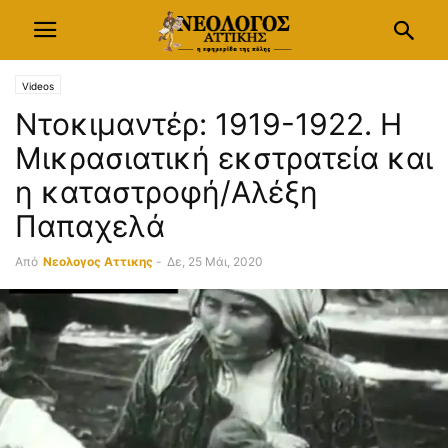
Videos
Ντοκιμαντέρ: 1919-1922. Η
Μικρασιατική εκστρατεία και
η καταστροφή/Αλέξη
Παπαχελά
Από
Νεολογος Αττικης
-
Δε, 25 Μάι, 2020