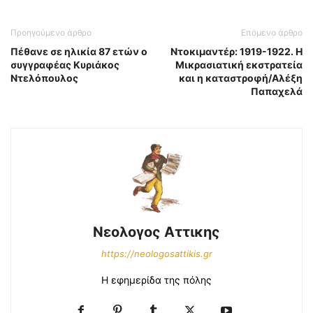
Προηγούμενο άρθρο
Επόμενο άρθρο
Πέθανε σε ηλικία 87 ετών ο
Ντοκιμαντέρ: 1919-1922. Η
συγγραφέας Κυριάκος
Μικρασιατική εκστρατεία
Ντελόπουλος
και η καταστροφή/Αλέξη
Παπαχελά
Νεολογος Αττικης
https://neologosattikis.gr
Η εφημερίδα της πόλης