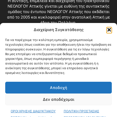
Η σύνταξη, επιμέλεια και διαχείριση του ηλεκτρονικού
ΝΕΟΛΟΓΟΥ Αττικής γίνεται με ευθύνη της συντακτικής
ομάδας του έντυπου ΝΕΟΛΟΓΟΥ Αττικής που εκδίδεται
από το 2005 και κυκλοφορεί στην ανατολική Αττική με
έδρα την Παλλήνη.
Διαχείριση Συγκατάθεσης
Επικοινωνία:
info@neologosattikis.gr
Για να παρέχουμε την καλύτερη εμπειρία, χρησιμοποιούμε
τεχνολογίες όπως cookies για την αποθήκευση ή/και την πρόσβαση σε
ΑΚΟΛΟΥΘΗΣΕ ΜΑΣ
πληροφορίες συσκευών. Η συγκατάθεση για τις εν λόγω τεχνολογίες
θα μας επιτρέψει να επεξεργαστούμε δεδομένα προσωπικού
χαρακτήρα, όπως συμπεριφορά περιήγησης ή μοναδικά
αναγνωριστικά σε αυτόν τον ιστότοπο. Η μη συγκατάθεση ή η
ανάκληση της συγκατάθεσης, μπορεί να επηρεάσει αρνητικά
ορισμένες λειτουργίες και δυνατότητες.
Αποδοχή
Δεν αποδέχομαι
Blog
Videos
Όροι Χρήσης
Επικοινωνία
ΟΡΟΙ ΧΡΗΣΗΣ ΔΙΑΔΥΚΤΙΑΚΟΥ
ΠΟΛΙΤΙΚΗ ΠΡΟΣΤΑΣΙΑΣ
© Copyright 2026 ΝΕΟΛΟΓΟΣ ΑΤΤΙΚΗΣ • All Rights Reserved •