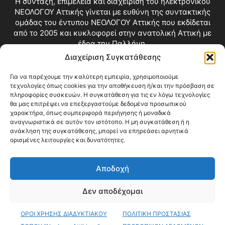
Η σύνταξη, επιμέλεια και διαχείριση του ηλεκτρονικού
ΝΕΟΛΟΓΟΥ Αττικής γίνεται με ευθύνη της συντακτικής
ομάδας του έντυπου ΝΕΟΛΟΓΟΥ Αττικής που εκδίδεται
από το 2005 και κυκλοφορεί στην ανατολική Αττική με
έδρα την Παλλήνη.
Διαχείριση Συγκατάθεσης
Επικοινωνία:
info@neologosattikis.gr
Για να παρέχουμε την καλύτερη εμπειρία, χρησιμοποιούμε
τεχνολογίες όπως cookies για την αποθήκευση ή/και την πρόσβαση σε
ΑΚΟΛΟΥΘΗΣΕ ΜΑΣ
πληροφορίες συσκευών. Η συγκατάθεση για τις εν λόγω τεχνολογίες
θα μας επιτρέψει να επεξεργαστούμε δεδομένα προσωπικού
χαρακτήρα, όπως συμπεριφορά περιήγησης ή μοναδικά
αναγνωριστικά σε αυτόν τον ιστότοπο. Η μη συγκατάθεση ή η
ανάκληση της συγκατάθεσης, μπορεί να επηρεάσει αρνητικά
ορισμένες λειτουργίες και δυνατότητες.
Αποδοχή
Δεν αποδέχομαι
Blog
Videos
Όροι Χρήσης
Επικοινωνία
ΟΡΟΙ ΧΡΗΣΗΣ ΔΙΑΔΥΚΤΙΑΚΟΥ
ΠΟΛΙΤΙΚΗ ΠΡΟΣΤΑΣΙΑΣ
© Copyright 2026 ΝΕΟΛΟΓΟΣ ΑΤΤΙΚΗΣ • All Rights Reserved •