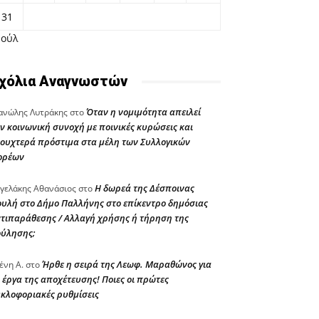
31
Ιούλ
χόλια Αναγνωστών
Όταν η νομιμότητα απειλεί
νώλης Λυτράκης
στο
ν κοινωνική συνοχή με ποινικές κυρώσεις και
ουχτερά πρόστιμα στα μέλη των Συλλογικών
ορέων
Η δωρεά της Δέσποινας
γελάκης Αθανάσιος
στο
υλή στο Δήμο Παλλήνης στο επίκεντρο δημόσιας
τιπαράθεσης / Αλλαγή χρήσης ή τήρηση της
ούλησης;
Ήρθε η σειρά της Λεωφ. Μαραθώνος για
ένη Α.
στο
 έργα της αποχέτευσης! Ποιες οι πρώτες
κλοφοριακές ρυθμίσεις