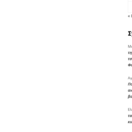
« 
Σ
Μα
τη
τσ
Φ
Αγ
Πο
αν
β
Ελ
τα
κυ