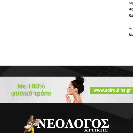
Δη
Αη
ΚΕ
Απ
Κ