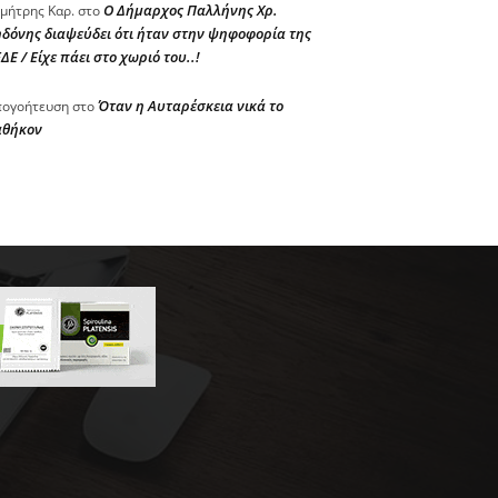
Ο Δήμαρχος Παλλήνης Χρ.
μήτρης Καρ.
στο
δόνης διαψεύδει ότι ήταν στην ψηφοφορία της
ΔΕ / Είχε πάει στο χωριό του..!
Όταν η Αυταρέσκεια νικά το
ογοήτευση
στο
αθήκον