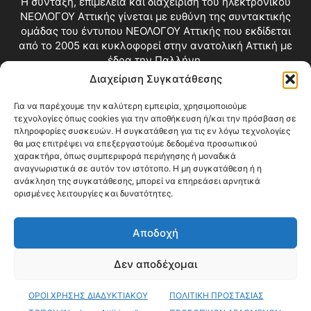
Η σύνταξη, επιμέλεια και διαχείριση του ηλεκτρονικού
ΝΕΟΛΟΓΟΥ Αττικής γίνεται με ευθύνη της συντακτικής
ομάδας του έντυπου ΝΕΟΛΟΓΟΥ Αττικής που εκδίδεται
από το 2005 και κυκλοφορεί στην ανατολική Αττική με
έδρα την Παλλήνη.
Διαχείριση Συγκατάθεσης
Επικοινωνία:
info@neologosattikis.gr
Για να παρέχουμε την καλύτερη εμπειρία, χρησιμοποιούμε
τεχνολογίες όπως cookies για την αποθήκευση ή/και την πρόσβαση σε
ΑΚΟΛΟΥΘΗΣΕ ΜΑΣ
πληροφορίες συσκευών. Η συγκατάθεση για τις εν λόγω τεχνολογίες
θα μας επιτρέψει να επεξεργαστούμε δεδομένα προσωπικού
χαρακτήρα, όπως συμπεριφορά περιήγησης ή μοναδικά
αναγνωριστικά σε αυτόν τον ιστότοπο. Η μη συγκατάθεση ή η
ανάκληση της συγκατάθεσης, μπορεί να επηρεάσει αρνητικά
ορισμένες λειτουργίες και δυνατότητες.
Αποδοχή
Δεν αποδέχομαι
Blog
Videos
Όροι Χρήσης
Επικοινωνία
ΟΡΟΙ ΧΡΗΣΗΣ ΔΙΑΔΥΚΤΙΑΚΟΥ
ΠΟΛΙΤΙΚΗ ΠΡΟΣΤΑΣΙΑΣ
© Copyright 2026 ΝΕΟΛΟΓΟΣ ΑΤΤΙΚΗΣ • All Rights Reserved •