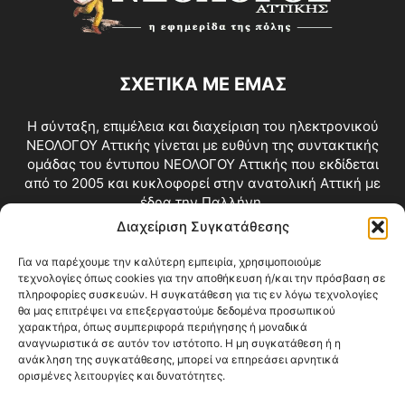
ΣΧΕΤΙΚΑ ΜΕ ΕΜΑΣ
Η σύνταξη, επιμέλεια και διαχείριση του ηλεκτρονικού
ΝΕΟΛΟΓΟΥ Αττικής γίνεται με ευθύνη της συντακτικής
ομάδας του έντυπου ΝΕΟΛΟΓΟΥ Αττικής που εκδίδεται
από το 2005 και κυκλοφορεί στην ανατολική Αττική με
έδρα την Παλλήνη.
Διαχείριση Συγκατάθεσης
Επικοινωνία:
info@neologosattikis.gr
Για να παρέχουμε την καλύτερη εμπειρία, χρησιμοποιούμε
τεχνολογίες όπως cookies για την αποθήκευση ή/και την πρόσβαση σε
ΑΚΟΛΟΥΘΗΣΕ ΜΑΣ
πληροφορίες συσκευών. Η συγκατάθεση για τις εν λόγω τεχνολογίες
θα μας επιτρέψει να επεξεργαστούμε δεδομένα προσωπικού
χαρακτήρα, όπως συμπεριφορά περιήγησης ή μοναδικά
αναγνωριστικά σε αυτόν τον ιστότοπο. Η μη συγκατάθεση ή η
ανάκληση της συγκατάθεσης, μπορεί να επηρεάσει αρνητικά
ορισμένες λειτουργίες και δυνατότητες.