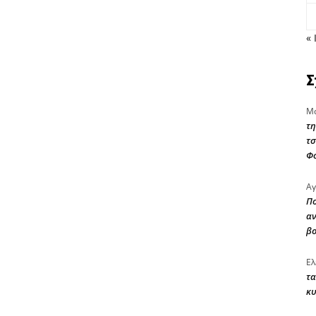
« 
Σ
Μα
τη
τσ
Φ
Αγ
Πο
αν
β
Ελ
τα
κυ