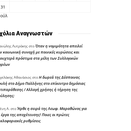
31
Ιούλ
χόλια Αναγνωστών
Όταν η νομιμότητα απειλεί
νώλης Λυτράκης
στο
ν κοινωνική συνοχή με ποινικές κυρώσεις και
ουχτερά πρόστιμα στα μέλη των Συλλογικών
ορέων
Η δωρεά της Δέσποινας
γελάκης Αθανάσιος
στο
υλή στο Δήμο Παλλήνης στο επίκεντρο δημόσιας
τιπαράθεσης / Αλλαγή χρήσης ή τήρηση της
ούλησης;
Ήρθε η σειρά της Λεωφ. Μαραθώνος για
ένη Α.
στο
 έργα της αποχέτευσης! Ποιες οι πρώτες
κλοφοριακές ρυθμίσεις