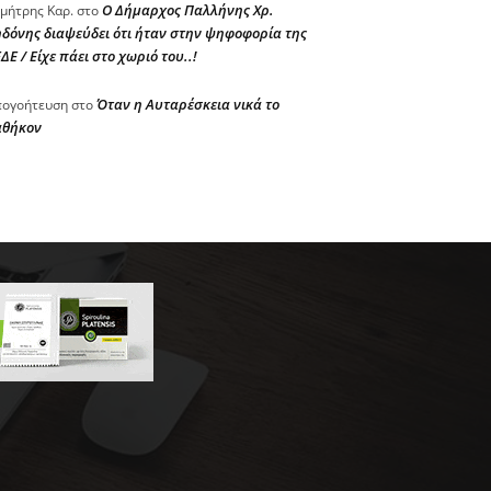
Ο Δήμαρχος Παλλήνης Χρ.
μήτρης Καρ.
στο
δόνης διαψεύδει ότι ήταν στην ψηφοφορία της
ΔΕ / Είχε πάει στο χωριό του..!
Όταν η Αυταρέσκεια νικά το
ογοήτευση
στο
αθήκον