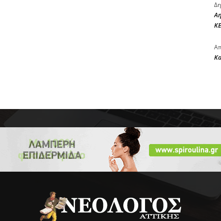
Δη
Αη
ΚΕ
Απ
Κ