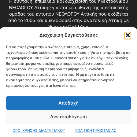
Η σύνταξη, επιμέλεια και διαχείριση του ηλεκτρονικού
ΝΕΟΛΟΓΟΥ Αττικής γίνεται με ευθύνη της συντακτικής
ομάδας του έντυπου ΝΕΟΛΟΓΟΥ Αττικής που εκδίδεται
από το 2005 και κυκλοφορεί στην ανατολική Αττική με
έδρα την Παλλήνη.
Διαχείριση Συγκατάθεσης
Επικοινωνία:
info@neologosattikis.gr
Για να παρέχουμε την καλύτερη εμπειρία, χρησιμοποιούμε
τεχνολογίες όπως cookies για την αποθήκευση ή/και την πρόσβαση σε
ΑΚΟΛΟΥΘΗΣΕ ΜΑΣ
πληροφορίες συσκευών. Η συγκατάθεση για τις εν λόγω τεχνολογίες
θα μας επιτρέψει να επεξεργαστούμε δεδομένα προσωπικού
χαρακτήρα, όπως συμπεριφορά περιήγησης ή μοναδικά
αναγνωριστικά σε αυτόν τον ιστότοπο. Η μη συγκατάθεση ή η
ανάκληση της συγκατάθεσης, μπορεί να επηρεάσει αρνητικά
ορισμένες λειτουργίες και δυνατότητες.
Αποδοχή
Δεν αποδέχομαι
Blog
Videos
Όροι Χρήσης
Επικοινωνία
ΟΡΟΙ ΧΡΗΣΗΣ ΔΙΑΔΥΚΤΙΑΚΟΥ
ΠΟΛΙΤΙΚΗ ΠΡΟΣΤΑΣΙΑΣ
© Copyright 2026 ΝΕΟΛΟΓΟΣ ΑΤΤΙΚΗΣ • All Rights Reserved •