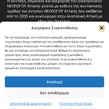
Η σύνταξη, επιμέλεια και διαχείριση του ηλεκτρονικού
ΝΕΟΛΟΓΟΥ Αττικής γίνεται με ευθύνη της συντακτικής
ομάδας του έντυπου ΝΕΟΛΟΓΟΥ Αττικής που εκδίδεται
από το 2005 και κυκλοφορεί στην ανατολική Αττική με
έδρα την Παλλήνη.
Διαχείριση Συγκατάθεσης
Επικοινωνία:
info@neologosattikis.gr
Για να παρέχουμε την καλύτερη εμπειρία, χρησιμοποιούμε
τεχνολογίες όπως cookies για την αποθήκευση ή/και την πρόσβαση σε
ΑΚΟΛΟΥΘΗΣΕ ΜΑΣ
πληροφορίες συσκευών. Η συγκατάθεση για τις εν λόγω τεχνολογίες
θα μας επιτρέψει να επεξεργαστούμε δεδομένα προσωπικού
χαρακτήρα, όπως συμπεριφορά περιήγησης ή μοναδικά
αναγνωριστικά σε αυτόν τον ιστότοπο. Η μη συγκατάθεση ή η
ανάκληση της συγκατάθεσης, μπορεί να επηρεάσει αρνητικά
ορισμένες λειτουργίες και δυνατότητες.
Αποδοχή
Δεν αποδέχομαι
Blog
Videos
Όροι Χρήσης
Επικοινωνία
ΟΡΟΙ ΧΡΗΣΗΣ ΔΙΑΔΥΚΤΙΑΚΟΥ
ΠΟΛΙΤΙΚΗ ΠΡΟΣΤΑΣΙΑΣ
© Copyright 2026 ΝΕΟΛΟΓΟΣ ΑΤΤΙΚΗΣ • All Rights Reserved •