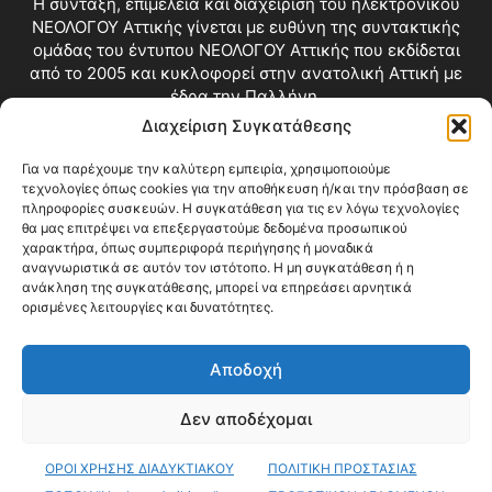
Η σύνταξη, επιμέλεια και διαχείριση του ηλεκτρονικού
ΝΕΟΛΟΓΟΥ Αττικής γίνεται με ευθύνη της συντακτικής
ομάδας του έντυπου ΝΕΟΛΟΓΟΥ Αττικής που εκδίδεται
από το 2005 και κυκλοφορεί στην ανατολική Αττική με
έδρα την Παλλήνη.
Διαχείριση Συγκατάθεσης
Επικοινωνία:
info@neologosattikis.gr
Για να παρέχουμε την καλύτερη εμπειρία, χρησιμοποιούμε
τεχνολογίες όπως cookies για την αποθήκευση ή/και την πρόσβαση σε
ΑΚΟΛΟΥΘΗΣΕ ΜΑΣ
πληροφορίες συσκευών. Η συγκατάθεση για τις εν λόγω τεχνολογίες
θα μας επιτρέψει να επεξεργαστούμε δεδομένα προσωπικού
χαρακτήρα, όπως συμπεριφορά περιήγησης ή μοναδικά
αναγνωριστικά σε αυτόν τον ιστότοπο. Η μη συγκατάθεση ή η
ανάκληση της συγκατάθεσης, μπορεί να επηρεάσει αρνητικά
ορισμένες λειτουργίες και δυνατότητες.
Αποδοχή
Δεν αποδέχομαι
Blog
Videos
Όροι Χρήσης
Επικοινωνία
ΟΡΟΙ ΧΡΗΣΗΣ ΔΙΑΔΥΚΤΙΑΚΟΥ
ΠΟΛΙΤΙΚΗ ΠΡΟΣΤΑΣΙΑΣ
© Copyright 2026 ΝΕΟΛΟΓΟΣ ΑΤΤΙΚΗΣ • All Rights Reserved •