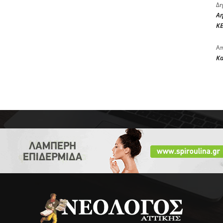
Δη
Αη
ΚΕ
Απ
Κ