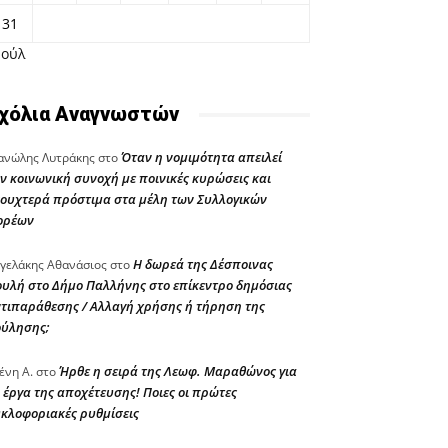
31
Ιούλ
χόλια Αναγνωστών
Όταν η νομιμότητα απειλεί
νώλης Λυτράκης
στο
ν κοινωνική συνοχή με ποινικές κυρώσεις και
ουχτερά πρόστιμα στα μέλη των Συλλογικών
ορέων
Η δωρεά της Δέσποινας
γελάκης Αθανάσιος
στο
υλή στο Δήμο Παλλήνης στο επίκεντρο δημόσιας
τιπαράθεσης / Αλλαγή χρήσης ή τήρηση της
ούλησης;
Ήρθε η σειρά της Λεωφ. Μαραθώνος για
ένη Α.
στο
 έργα της αποχέτευσης! Ποιες οι πρώτες
κλοφοριακές ρυθμίσεις