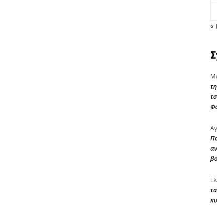
« 
Σ
Μα
τη
τσ
Φ
Αγ
Πο
αν
β
Ελ
τα
κυ