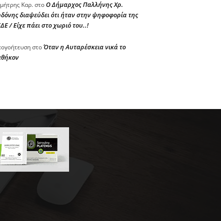
Ο Δήμαρχος Παλλήνης Χρ.
μήτρης Καρ.
στο
δόνης διαψεύδει ότι ήταν στην ψηφοφορία της
ΔΕ / Είχε πάει στο χωριό του..!
Όταν η Αυταρέσκεια νικά το
ογοήτευση
στο
αθήκον