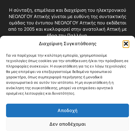
Η σύνταξη, επιμέλεια και διαχείριση του ηλεκτρονικού
ΝΕΟΛΟΓΟΥ Αττικής γίνεται με ευθύνη της συντακτικής
ομάδας του έντυπου ΝΕΟΛΟΓΟΥ Αττικής που εκδίδεται
από το 2005 και κυκλοφορεί στην ανατολική Αττική με
έδρα την Παλλήνη.
Διαχείριση Συγκατάθεσης
Επικοινωνία:
info@neologosattikis.gr
Για να παρέχουμε την καλύτερη εμπειρία, χρησιμοποιούμε
τεχνολογίες όπως cookies για την αποθήκευση ή/και την πρόσβαση σε
ΑΚΟΛΟΥΘΗΣΕ ΜΑΣ
πληροφορίες συσκευών. Η συγκατάθεση για τις εν λόγω τεχνολογίες
θα μας επιτρέψει να επεξεργαστούμε δεδομένα προσωπικού
χαρακτήρα, όπως συμπεριφορά περιήγησης ή μοναδικά
αναγνωριστικά σε αυτόν τον ιστότοπο. Η μη συγκατάθεση ή η
ανάκληση της συγκατάθεσης, μπορεί να επηρεάσει αρνητικά
ορισμένες λειτουργίες και δυνατότητες.
Αποδοχή
Δεν αποδέχομαι
Blog
Videos
Όροι Χρήσης
Επικοινωνία