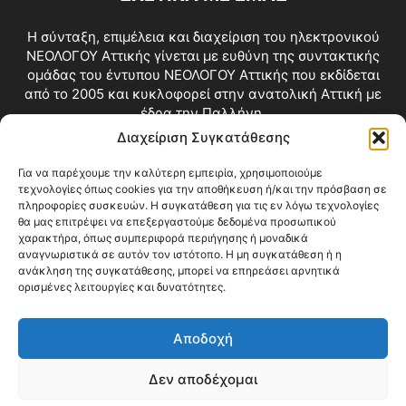
Η σύνταξη, επιμέλεια και διαχείριση του ηλεκτρονικού
ΝΕΟΛΟΓΟΥ Αττικής γίνεται με ευθύνη της συντακτικής
ομάδας του έντυπου ΝΕΟΛΟΓΟΥ Αττικής που εκδίδεται
από το 2005 και κυκλοφορεί στην ανατολική Αττική με
έδρα την Παλλήνη.
Διαχείριση Συγκατάθεσης
Επικοινωνία:
info@neologosattikis.gr
Για να παρέχουμε την καλύτερη εμπειρία, χρησιμοποιούμε
τεχνολογίες όπως cookies για την αποθήκευση ή/και την πρόσβαση σε
ΑΚΟΛΟΥΘΗΣΕ ΜΑΣ
πληροφορίες συσκευών. Η συγκατάθεση για τις εν λόγω τεχνολογίες
θα μας επιτρέψει να επεξεργαστούμε δεδομένα προσωπικού
χαρακτήρα, όπως συμπεριφορά περιήγησης ή μοναδικά
αναγνωριστικά σε αυτόν τον ιστότοπο. Η μη συγκατάθεση ή η
ανάκληση της συγκατάθεσης, μπορεί να επηρεάσει αρνητικά
ορισμένες λειτουργίες και δυνατότητες.
Αποδοχή
Δεν αποδέχομαι
Blog
Videos
Όροι Χρήσης
Επικοινωνία