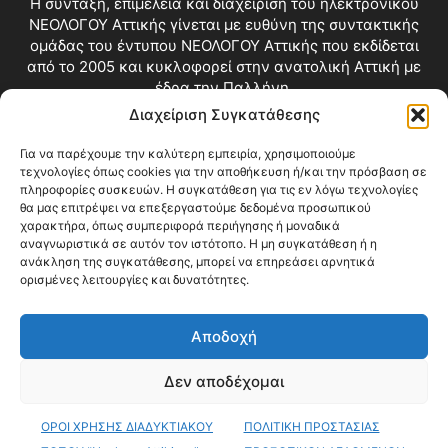
Η σύνταξη, επιμέλεια και διαχείριση του ηλεκτρονικού
ΝΕΟΛΟΓΟΥ Αττικής γίνεται με ευθύνη της συντακτικής
ομάδας του έντυπου ΝΕΟΛΟΓΟΥ Αττικής που εκδίδεται
από το 2005 και κυκλοφορεί στην ανατολική Αττική με
έδρα την Παλλήνη.
Διαχείριση Συγκατάθεσης
Επικοινωνία:
info@neologosattikis.gr
Για να παρέχουμε την καλύτερη εμπειρία, χρησιμοποιούμε
τεχνολογίες όπως cookies για την αποθήκευση ή/και την πρόσβαση σε
ΑΚΟΛΟΥΘΗΣΕ ΜΑΣ
πληροφορίες συσκευών. Η συγκατάθεση για τις εν λόγω τεχνολογίες
θα μας επιτρέψει να επεξεργαστούμε δεδομένα προσωπικού
χαρακτήρα, όπως συμπεριφορά περιήγησης ή μοναδικά
αναγνωριστικά σε αυτόν τον ιστότοπο. Η μη συγκατάθεση ή η
ανάκληση της συγκατάθεσης, μπορεί να επηρεάσει αρνητικά
ορισμένες λειτουργίες και δυνατότητες.
Αποδοχή
Δεν αποδέχομαι
Blog
Videos
Όροι Χρήσης
Επικοινωνία
ΟΡΟΙ ΧΡΗΣΗΣ ΔΙΑΔΥΚΤΙΑΚΟΥ
ΠΟΛΙΤΙΚΗ ΠΡΟΣΤΑΣΙΑΣ
© Copyright 2026 ΝΕΟΛΟΓΟΣ ΑΤΤΙΚΗΣ • All Rights Reserved •