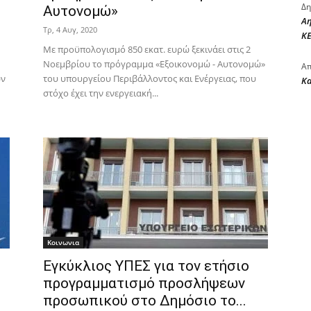
Δη
Αυτονομώ»
Αη
Τρ, 4 Αυγ, 2020
ΚΕ
Με προϋπολογισμό 850 εκατ. ευρώ ξεκινάει στις 2
Νοεμβρίου το πρόγραμμα «Εξοικονομώ - Αυτονομώ»
Απ
ων
του υπουργείου Περιβάλλοντος και Ενέργειας, που
Κ
στόχο έχει την ενεργειακή...
Κοινωνια
Εγκύκλιος ΥΠΕΣ για τον ετήσιο
προγραμματισμό προσλήψεων
προσωπικού στο Δημόσιο το...