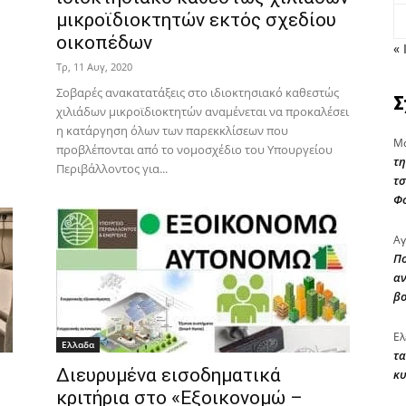
μικροϊδιοκτητών εκτός σχεδίου
οικοπέδων
« 
Τρ, 11 Αυγ, 2020
Σοβαρές ανακατατάξεις στο ιδιοκτησιακό καθεστώς
Σ
χιλιάδων μικροϊδιοκτητών αναμένεται να προκαλέσει
η κατάργηση όλων των παρεκκλίσεων που
Μα
προβλέπονται από το νομοσχέδιο του Υπουργείου
τη
Περιβάλλοντος για...
τσ
Φ
Αγ
Πο
αν
β
Ελ
Ελλαδα
τα
Διευρυμένα εισοδηματικά
κυ
κριτήρια στο «Εξοικονομώ –