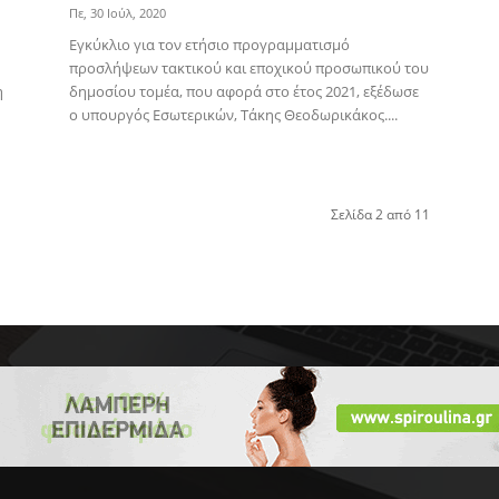
Πε, 30 Ιούλ, 2020
Εγκύκλιο για τον ετήσιο προγραμματισμό
προσλήψεων τακτικού και εποχικού προσωπικού του
η
δημοσίου τομέα, που αφορά στο έτος 2021, εξέδωσε
ο υπουργός Εσωτερικών, Τάκης Θεοδωρικάκος....
Σελίδα 2 από 11