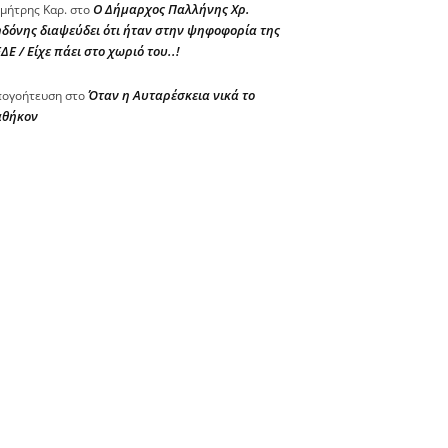
Ο Δήμαρχος Παλλήνης Χρ.
μήτρης Καρ.
στο
δόνης διαψεύδει ότι ήταν στην ψηφοφορία της
ΔΕ / Είχε πάει στο χωριό του..!
Όταν η Αυταρέσκεια νικά το
ογοήτευση
στο
αθήκον