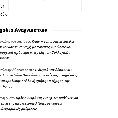
31
Ιούλ
χόλια Αναγνωστών
Όταν η νομιμότητα απειλεί
νώλης Λυτράκης
στο
ν κοινωνική συνοχή με ποινικές κυρώσεις και
ουχτερά πρόστιμα στα μέλη των Συλλογικών
ορέων
Η δωρεά της Δέσποινας
γελάκης Αθανάσιος
στο
υλή στο Δήμο Παλλήνης στο επίκεντρο δημόσιας
τιπαράθεσης / Αλλαγή χρήσης ή τήρηση της
ούλησης;
Ήρθε η σειρά της Λεωφ. Μαραθώνος για
ένη Α.
στο
 έργα της αποχέτευσης! Ποιες οι πρώτες
κλοφοριακές ρυθμίσεις