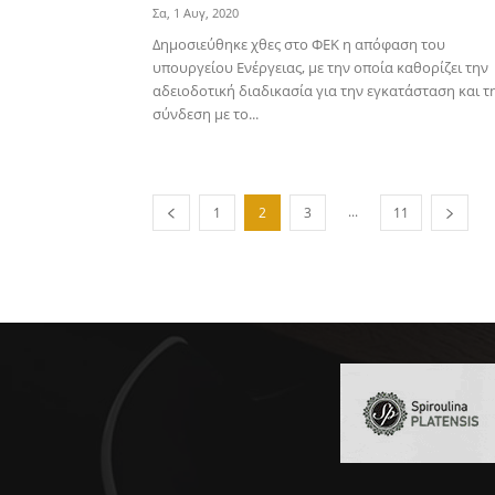
Σα, 1 Αυγ, 2020
Δημοσιεύθηκε χθες στο ΦΕΚ η απόφαση του
υπουργείου Ενέργειας, με την οποία καθορίζει την
αδειοδοτική διαδικασία για την εγκατάσταση και τ
σύνδεση με το...
...
1
2
3
11