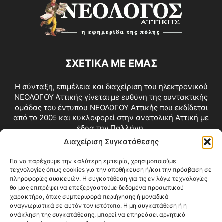
ΣΧΕΤΙΚΑ ΜΕ ΕΜΑΣ
Η σύνταξη, επιμέλεια και διαχείριση του ηλεκτρονικού
ΝΕΟΛΟΓΟΥ Αττικής γίνεται με ευθύνη της συντακτικής
ομάδας του έντυπου ΝΕΟΛΟΓΟΥ Αττικής που εκδίδεται
από το 2005 και κυκλοφορεί στην ανατολική Αττική με
έδρα την Παλλήνη.
Διαχείριση Συγκατάθεσης
Επικοινωνία:
info@neologosattikis.gr
Για να παρέχουμε την καλύτερη εμπειρία, χρησιμοποιούμε
τεχνολογίες όπως cookies για την αποθήκευση ή/και την πρόσβαση σε
ΑΚΟΛΟΥΘΗΣΕ ΜΑΣ
πληροφορίες συσκευών. Η συγκατάθεση για τις εν λόγω τεχνολογίες
θα μας επιτρέψει να επεξεργαστούμε δεδομένα προσωπικού
χαρακτήρα, όπως συμπεριφορά περιήγησης ή μοναδικά
αναγνωριστικά σε αυτόν τον ιστότοπο. Η μη συγκατάθεση ή η
ανάκληση της συγκατάθεσης, μπορεί να επηρεάσει αρνητικά